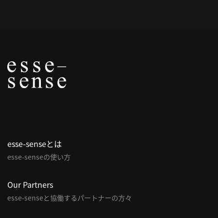
概
要
研究者登録
プ
ラ
イ
esse-senseとは
バ
esse-senseの使い方
シ
ー
ポ
Our Partners
リ
esse-senseと協働するパートナーの方々
シ
ー