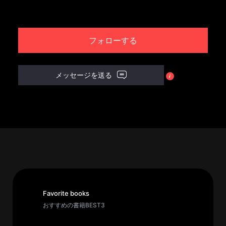
パ
ト
フォローする
ロ
ン
募
メッセージを送る
集
一
覧
へ
講
義
開
催/
ア
Favorite books
ー
おすすめの書籍BEST3
カ