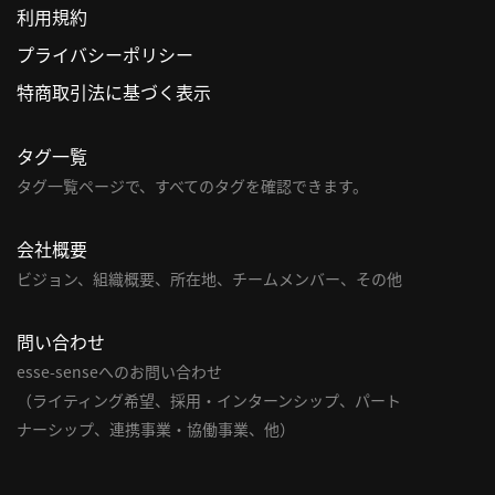
利用規約
利
プライバシーポリシー
用
特商取引法に基づく表示
規
約
タグ一覧
特
商
タグ一覧ページで、すべてのタグを確認できます。
取
引
会社概要
法
ビジョン、組織概要、所在地、チームメンバー、その他
に
基
問い合わせ
づ
く
esse-senseへのお問い合わせ
表
（ライティング希望、採用・インターンシップ、パート
示
ナーシップ、連携事業・協働事業、他）
問
い