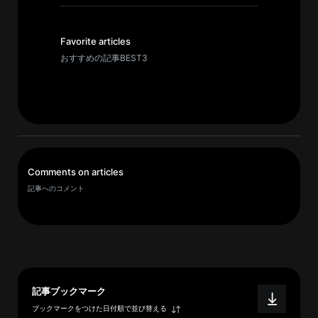
イ
ブ
一
Favorite articles
覧
おすすめの記事BEST3
へ
研
究
者
一
Comments on articles
覧
記事へのコメント
へ
研
究
者
記事ブックマーク
探
ブックマークをつけた日付順で並び替える
索