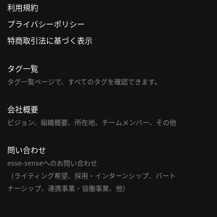
利用規約
利
プライバシーポリシー
用
特商取引法に基づく表示
規
約
タグ一覧
特
商
タグ一覧ページで、すべてのタグを確認できます。
取
引
会社概要
法
ビジョン、組織概要、所在地、チームメンバー、その他
に
基
問い合わせ
づ
く
esse-senseへのお問い合わせ
表
（ライティング希望、採用・インターンシップ、パート
示
ナーシップ、連携事業・協働事業、他）
問
い