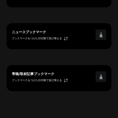
へ
esse-
ニュースブックマーク
sense
ブックマークをつけた日付順で並び替える
と
は
推
薦
コ
メ
寄稿/取材記事ブックマーク
ン
ブックマークをつけた日付順で並び替える
ト
Our
Partners
会
社