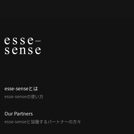
概
要
研究者登録
プ
ラ
イ
esse-senseとは
バ
esse-senseの使い方
シ
ー
ポ
Our Partners
リ
esse-senseと協働するパートナーの方々
シ
ー