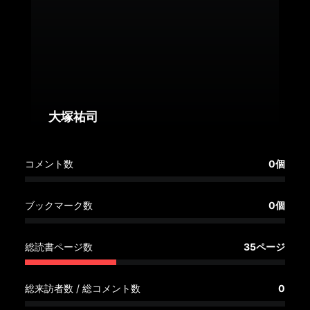
へ
記
事
一
覧
へ
大塚祐司
寄
コメント数
0個
稿/
取
材
ブックマーク数
0個
記
事
総読書ページ数
35ページ
の
一
覧
総来訪者数 / 総コメント数
0
へ