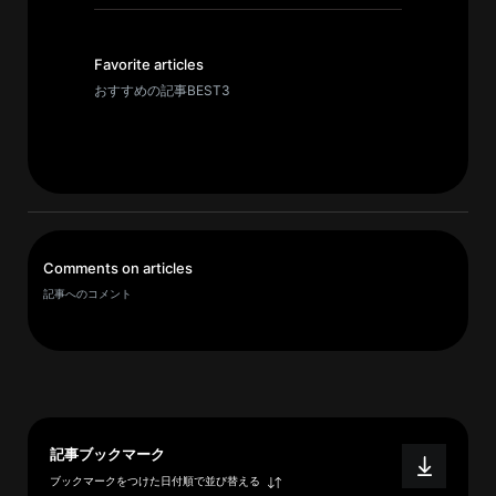
イ
ブ
一
Favorite articles
覧
おすすめの記事BEST3
へ
研
究
者
一
Comments on articles
覧
記事へのコメント
へ
研
究
者
記事ブックマーク
探
ブックマークをつけた日付順で並び替える
索