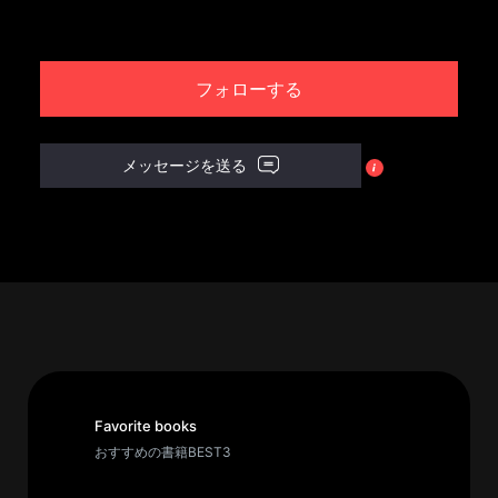
パ
ト
フォローする
ロ
ン
募
メッセージを送る
集
一
覧
へ
講
義
開
催/
ア
Favorite books
ー
おすすめの書籍BEST3
カ