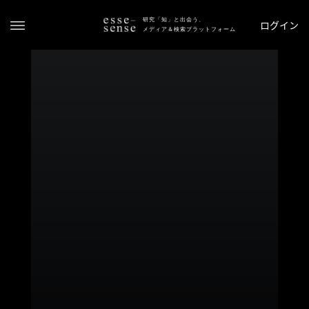
研究「知」と出会う、
ログイン
メディア＆検索プラットフォーム
ト
ッ
プ
ス
テ
ー
タ
ス