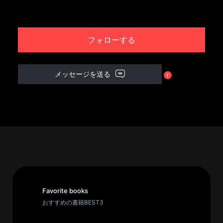
パ
ト
フォローする
ロ
ン
募
メッセージを送る
集
一
覧
へ
講
義
開
催/
ア
Favorite books
ー
おすすめの書籍BEST3
カ