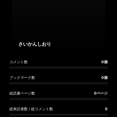
へ
記
事
一
覧
へ
さいかんしおり
寄
コメント数
0個
稿/
取
材
ブックマーク数
0個
記
事
総読書ページ数
0ページ
の
一
覧
総来訪者数 / 総コメント数
0
へ