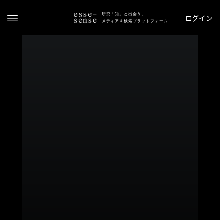
研究「知」と出会う、
ログイン
メディア＆検索プラットフォーム
ト
ッ
プ
ス
テ
ー
タ
ス