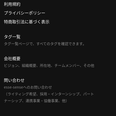
利用規約
利
プライバシーポリシー
用
特商取引法に基づく表示
規
約
タグ一覧
特
商
タグ一覧ページで、すべてのタグを確認できます。
取
引
会社概要
法
ビジョン、組織概要、所在地、チームメンバー、その他
に
基
問い合わせ
づ
く
esse-senseへのお問い合わせ
表
（ライティング希望、採用・インターンシップ、パート
示
ナーシップ、連携事業・協働事業、他）
問
い