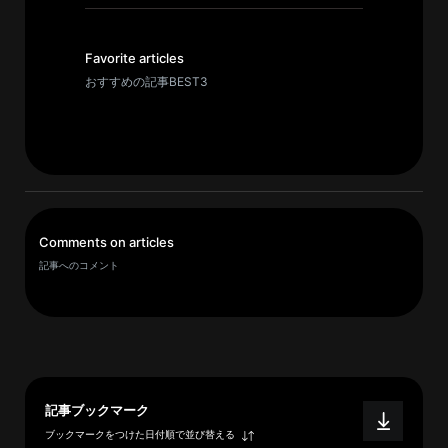
イ
ブ
一
Favorite articles
覧
おすすめの記事BEST3
へ
研
究
者
一
Comments on articles
覧
記事へのコメント
へ
研
究
者
記事ブックマーク
探
ブックマークをつけた日付順で並び替える
索