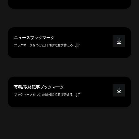
へ
esse-
ニュースブックマーク
sense
ブックマークをつけた日付順で並び替える
と
は
推
薦
コ
メ
寄稿/取材記事ブックマーク
ン
ブックマークをつけた日付順で並び替える
ト
Our
Partners
会
社