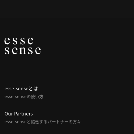
概
要
研究者登録
プ
ラ
イ
esse-senseとは
バ
esse-senseの使い方
シ
ー
ポ
Our Partners
リ
esse-senseと協働するパートナーの方々
シ
ー