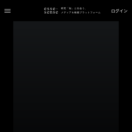
研究「知」と出会う、
ログイン
メディア＆検索プラットフォーム
ト
ッ
プ
ス
テ
ー
タ
ス