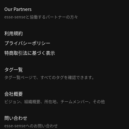
Our Partners
利
esse-senseと協働するパートナーの方々
用
規
約
利用規約
特
プライバシーポリシー
商
特商取引法に基づく表示
取
引
法
タグ一覧
に
タグ一覧ページで、すべてのタグを確認できます。
基
づ
会社概要
く
ビジョン、組織概要、所在地、チームメンバー、その他
表
示
問い合わせ
問
esse-senseへのお問い合わせ
い