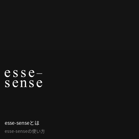
概
要
研究者登録
プ
ラ
イ
バ
シ
ー
ポ
esse-senseとは
リ
esse-senseの使い方
シ
ー