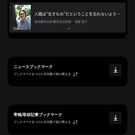
へ
人間は“生きもの”だということを忘れないようにしたほうがいい
東京都市大学 都市生活学部 坂倉 杏介
esse-
sense
と
は
推
ニュースブックマーク
薦
ブックマークをつけた日付順で並び替える
コ
メ
ン
ト
Our
Partners
寄稿/取材記事ブックマーク
ブックマークをつけた日付順で並び替える
会
社