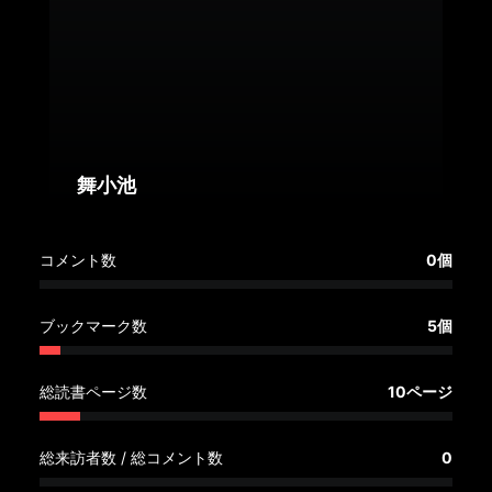
へ
記
事
一
覧
へ
舞小池
寄
コメント数
0個
稿/
取
材
ブックマーク数
5個
記
事
総読書ページ数
10ページ
の
一
覧
総来訪者数 / 総コメント数
0
へ