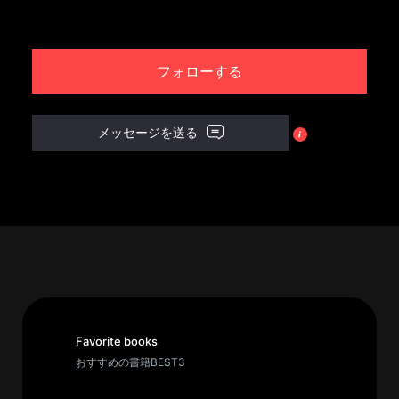
パ
ト
フォローする
ロ
ン
募
メッセージを送る
集
一
覧
へ
講
義
開
催/
ア
Favorite books
ー
おすすめの書籍BEST3
カ