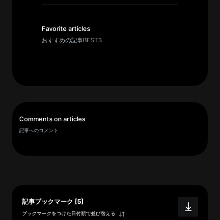
イ
ブ
一
Favorite articles
覧
おすすめの記事BEST3
へ
研
究
者
一
Comments on articles
覧
記事へのコメント
へ
研
究
者
記事ブックマーク [5]
探
ブックマークをつけた日付順で並び替える
索