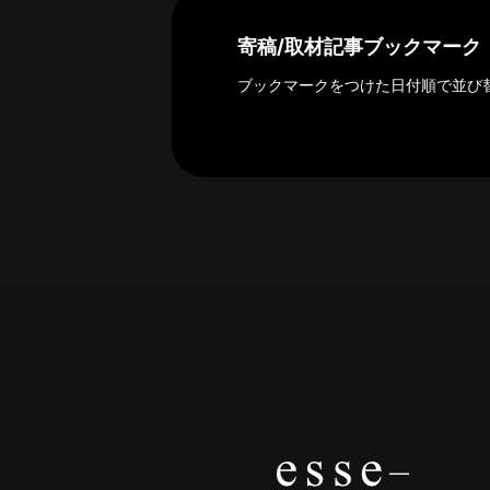
社
概
寄稿/取材記事ブックマーク
要
ブックマークをつけた日付順で並び
研究者登録
プ
利
特
問
ラ
用
商
い
イ
規
取
合
バ
約
引
わ
シ
法
せ
ー
に
ポ
基
リ
づ
シ
く
ー
表