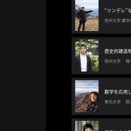
ー
カ
“ツンデレ
イ
信州大学 農
ブ
一
覧
へ
歴史的建造
研
信州大学 梅
究
者
一
覧
へ
数学を応用
東北大学 鈴
研
究
者