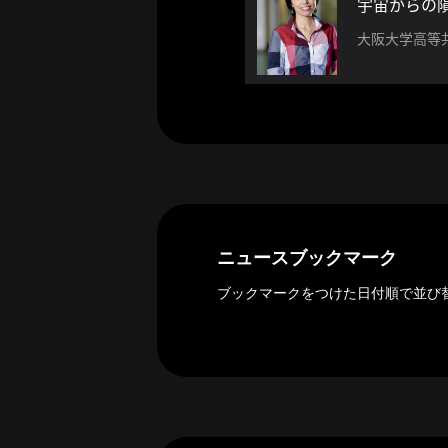
宇宙からの
探
索
大阪大学高等
へ
esse-
sense
と
は
推
薦
ニュースブックマーク
コ
ブックマークをつけた日付順で並び
メ
ン
ト
Our
Partners
会