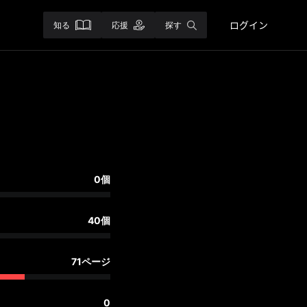
ログイン
知る
応援
探す
0個
40個
71ページ
0