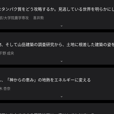
”なタンパク質をどう攻略するか。見逃している世界を明らかに
学部/大学院農学専攻 喜井勲
物、そして山岳建築の調査研究から、土地に根差した建築の姿
干野 成央
し、「神からの恵み」の地熱をエネルギーに変える
木 杏奈