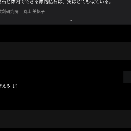
隕石と体内でできる尿路結石は、実はとても似ている。
共創研究院 丸山 美帆子
替える