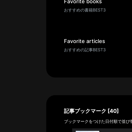
一
Favorite books
覧
おすすめの書籍BEST3
へ
パ
ト
ロ
Favorite articles
ン
おすすめの記事BEST3
募
集
一
覧
へ
講
義
開
記事ブックマーク [40]
催/
ブックマークをつけた日付順で並び
ア