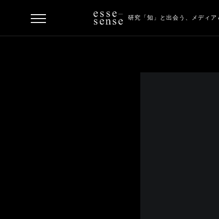
研究「知」と出会う、
メディア
ト
ッ
プ
ス