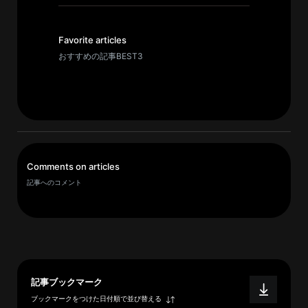
イ
ブ
一
Favorite articles
覧
おすすめの記事BEST3
へ
研
究
者
一
Comments on articles
覧
記事へのコメント
へ
研
究
者
記事ブックマーク
探
ブックマークをつけた日付順で並び替える
索