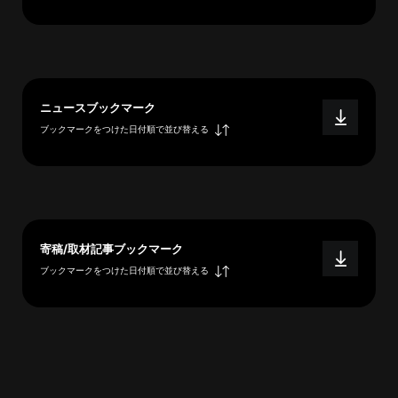
へ
esse-
ニュースブックマーク
sense
ブックマークをつけた日付順で並び替える
と
は
推
薦
コ
メ
寄稿/取材記事ブックマーク
ン
ブックマークをつけた日付順で並び替える
ト
Our
Partners
会
社