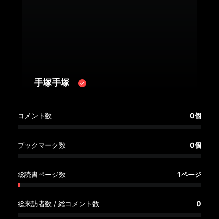
へ
記
事
一
覧
へ
手塚手塚
寄
コメント数
0個
稿/
取
材
ブックマーク数
0個
記
事
総読書ページ数
1ページ
の
一
覧
総来訪者数 / 総コメント数
0
へ