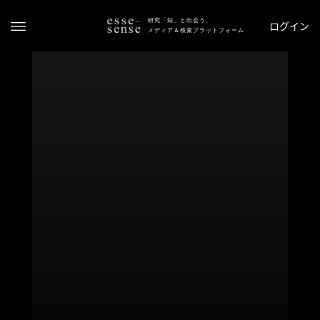
研究「知」と出会う、
ログイン
メディア＆検索プラットフォーム
ト
ッ
プ
ス
テ
ー
タ
ス