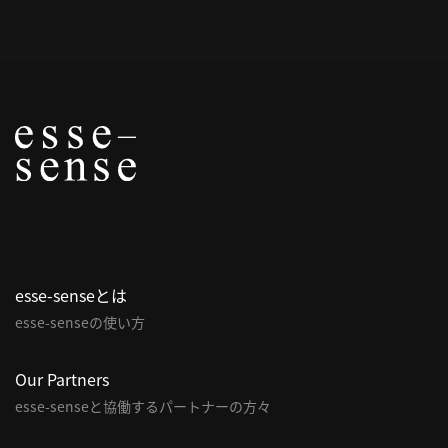
概
要
研究者登録
プ
ラ
イ
esse-senseとは
バ
esse-senseの使い方
シ
ー
ポ
Our Partners
リ
esse-senseと協働するパートナーの方々
シ
ー