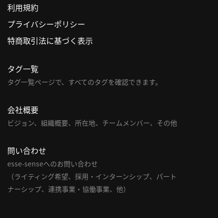
利用規約
利
プライバシーポリシー
用
特商取引法に基づく表示
規
約
タグ一覧
特
商
タグ一覧ページで、すべてのタグを確認できます。
取
引
会社概要
法
ビジョン、組織概要、所在地、チームメンバー、その他
に
基
問い合わせ
づ
く
esse-senseへのお問い合わせ
表
（ライティング希望、採用・インターンシップ、パート
示
ナーシップ、連携事業・協働事業、他）
問
い