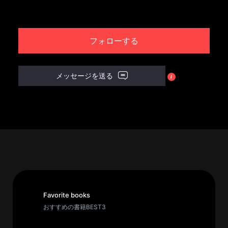
パ
ト
フォローする
ロ
ン
募
メッセージを送る
集
一
覧
へ
講
義
開
催/
ア
Favorite books
ー
おすすめの書籍BEST3
カ