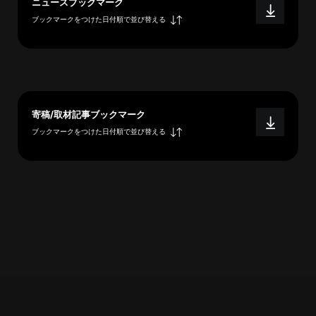
ニュースブックマーク
へ
ブックマークをつけた日付順で並び替える
esse-
sense
と
寄稿/取材記事ブックマーク
は
ブックマークをつけた日付順で並び替える
推
薦
コ
メ
ン
ト
Our
Partners
会
社