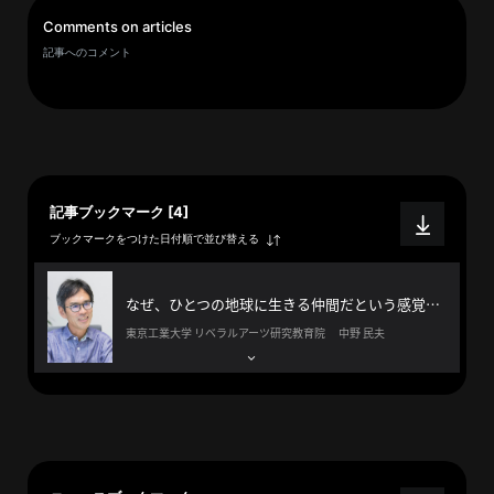
イ
Comments on articles
ブ
記事へのコメント
一
覧
へ
研
究
記事ブックマーク [4]
者
ブックマークをつけた日付順で並び替える
一
覧
へ
なぜ、ひとつの地球に生きる仲間だという感覚を持てないんだろう？
東京工業大学 リベラルアーツ研究教育院 中野 民夫
研
究
者
探
索