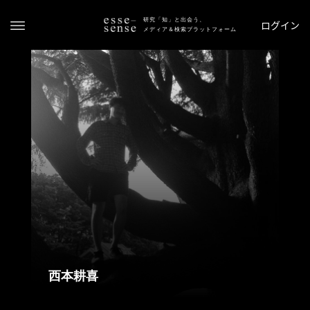
研究「知」と出会う、
ログイン
メディア＆検索プラットフォーム
ト
ッ
プ
ス
テ
西本耕喜
ー
タ
ス