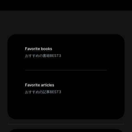
パ
ト
ロ
ン
募
集
Favorite books
一
おすすめの書籍BEST3
覧
へ
講
Favorite articles
義
おすすめの記事BEST3
開
催/
ア
ー
カ