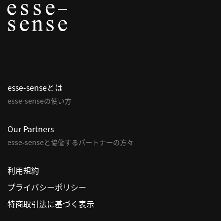
概
要
研究者登録
esse-senseとは
esse-senseの使い方
プ
ラ
Our Partners
イ
esse-senseと協働するパートナーの方々
バ
シ
利用規約
ー
ポ
プライバシーポリシー
リ
特商取引法に基づく表示
シ
ー