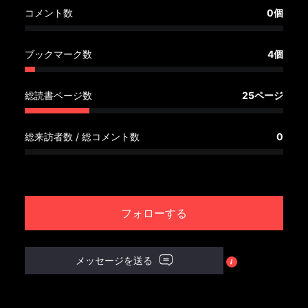
へ
コメント数
0個
記
ブックマーク数
4個
事
一
覧
総読書ページ数
25ページ
へ
総来訪者数 / 総コメント数
0
寄
稿/
取
材
フォローする
記
事
の
メッセージを送る
一
覧
へ