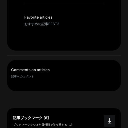
イ
ブ
一
Favorite articles
覧
おすすめの記事BEST3
へ
研
究
者
一
Comments on articles
覧
記事へのコメント
へ
研
究
者
記事ブックマーク [6]
探
ブックマークをつけた日付順で並び替える
索