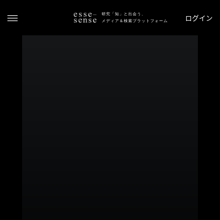
研究「知」と出会う、
ログイン
メディア＆検索プラットフォーム
ト
ッ
プ
ス
テ
ー
タ
ス