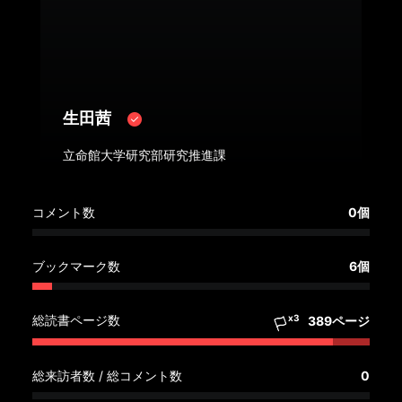
へ
記
事
一
生田茜
覧
へ
立命館大学研究部研究推進課
寄
コメント数
0個
稿/
取
材
ブックマーク数
6個
記
事
総読書ページ数
x3
389ページ
の
一
覧
総来訪者数 / 総コメント数
0
へ