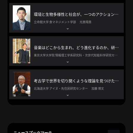
へ
環境と生物多様性と社会が、一つのアクションでどう変化するかを数値化する
立命館大学 食マネジメント学部 光斎翔貴
esse-
sense
と
音楽はどこから生まれ、どう進化するのか、研究者と音楽家の両面からアクセスし解明したい。
は
東京大学大学院 情報理工学系研究科・次世代知能科学研究センター 大黒達也
推
薦
コ
考古学で世界を切り開くような理論を見つけたい。
メ
北海道大学 アイヌ・先住民研究センター 加藤 博文
ン
ト
Our
Partners
会
社
ニュースブックマーク