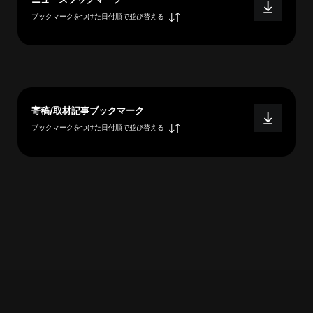
概
ブックマークをつけた日付順で並び替える
要
研究者登録
寄稿/取材記事ブックマーク
ブックマークをつけた日付順で並び替える
プ
ラ
イ
バ
シ
ー
ポ
リ
シ
ー