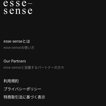
利
用
規
約
特
商
esse-senseとは
取
esse-senseの使い方
引
法
Our Partners
に
esse-senseと協働するパートナーの方々
基
づ
く
利用規約
表
プライバシーポリシー
示
特商取引法に基づく表示
問
い