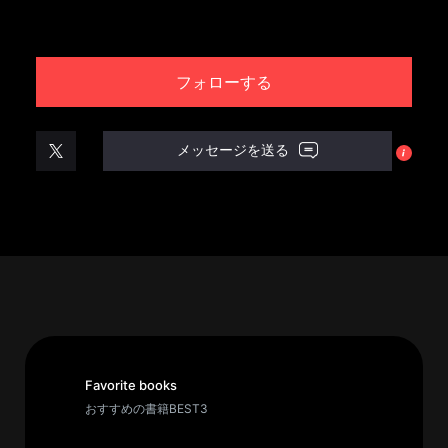
パ
ト
フォローする
ロ
ン
募
メッセージを送る
集
一
覧
へ
講
義
開
催/
ア
Favorite books
ー
おすすめの書籍BEST3
カ