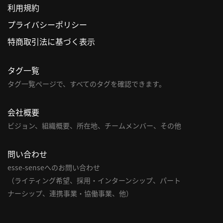
利用規約
利
プライバシーポリシー
用
特商取引法に基づく表示
規
約
タグ一覧
特
商
タグ一覧ページで、すべてのタグを確認できます。
取
引
会社概要
法
ビジョン、組織概要、所在地、チームメンバー、その他
に
基
問い合わせ
づ
く
esse-senseへのお問い合わせ
表
（ライティング希望、採用・インターンシップ、パート
示
ナーシップ、連携事業・協働事業、他）
問
い