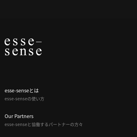
概
要
研究者登録
プ
ラ
イ
esse-senseとは
バ
esse-senseの使い方
シ
ー
ポ
Our Partners
リ
esse-senseと協働するパートナーの方々
シ
ー