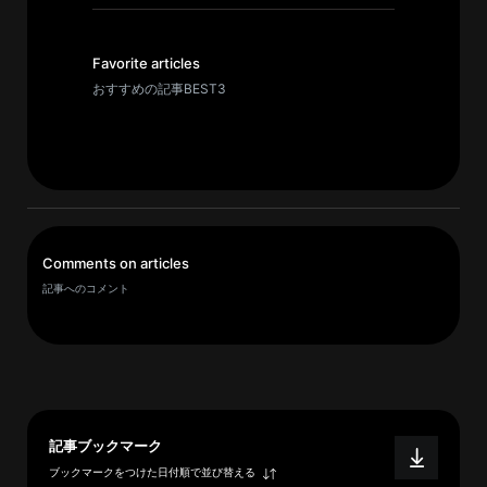
イ
ブ
一
Favorite articles
覧
おすすめの記事BEST3
へ
研
究
者
一
Comments on articles
覧
記事へのコメント
へ
研
究
者
記事ブックマーク
探
ブックマークをつけた日付順で並び替える
索