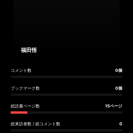
へ
記
事
一
覧
へ
福田悟
寄
コメント数
0個
稿/
取
材
ブックマーク数
0個
記
事
総読書ページ数
15ページ
の
一
覧
総来訪者数 / 総コメント数
0
へ