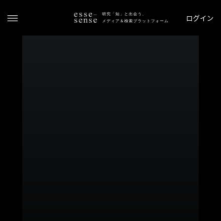
研究「知」と出会う、
ログイン
メディア＆検索プラットフォーム
ト
ッ
プ
ス
テ
ー
タ
ス