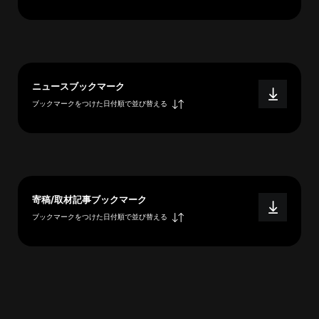
へ
esse-
ニュースブックマーク
sense
ブックマークをつけた日付順で並び替える
と
は
推
薦
コ
メ
寄稿/取材記事ブックマーク
ン
ブックマークをつけた日付順で並び替える
ト
Our
Partners
会
社