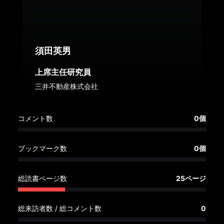
へ
記
事
須田英男
一
覧
上席主任研究員
へ
三井不動産株式会社
寄
コメント数
0個
稿/
取
材
ブックマーク数
0個
記
事
総読書ページ数
25ページ
の
一
覧
総来訪者数 / 総コメント数
0
へ