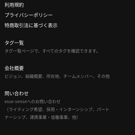
利用規約
利
プライバシーポリシー
用
特商取引法に基づく表示
規
約
タグ一覧
特
商
タグ一覧ページで、すべてのタグを確認できます。
取
引
会社概要
法
ビジョン、組織概要、所在地、チームメンバー、その他
に
基
問い合わせ
づ
く
esse-senseへのお問い合わせ
表
（ライティング希望、採用・インターンシップ、パート
示
ナーシップ、連携事業・協働事業、他）
問
い