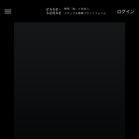
研究「知」と出会う、
ログイン
メディア＆検索プラットフォーム
ト
ッ
プ
ス
テ
ー
タ
ス