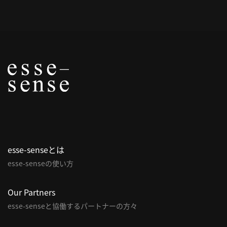
概
要
研究者登録
プ
ラ
イ
esse-senseとは
バ
esse-senseの使い方
シ
ー
ポ
Our Partners
リ
esse-senseと協働するパートナーの方々
シ
ー