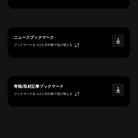
へ
esse-
ニュースブックマーク
sense
ブックマークをつけた日付順で並び替える
と
は
推
薦
コ
メ
寄稿/取材記事ブックマーク
ン
ブックマークをつけた日付順で並び替える
ト
Our
Partners
会
社