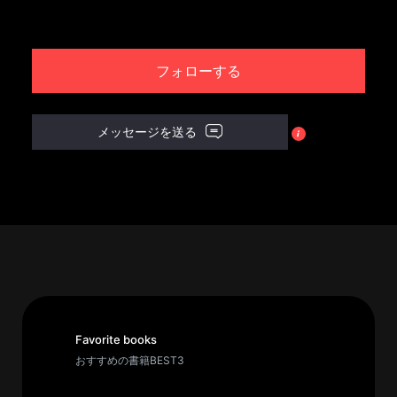
パ
ト
フォローする
ロ
ン
募
メッセージを送る
集
一
覧
へ
講
義
開
催/
ア
Favorite books
ー
おすすめの書籍BEST3
カ