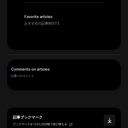
イ
ブ
一
Favorite articles
覧
おすすめの記事BEST3
へ
研
究
者
一
Comments on articles
覧
記事へのコメント
へ
研
究
者
記事ブックマーク
探
ブックマークをつけた日付順で並び替える
索