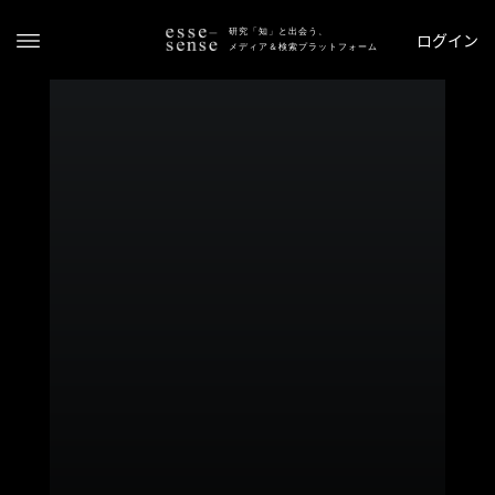
研究「知」と出会う、
ログイン
メディア＆検索プラットフォーム
ト
ッ
プ
ス
テ
ー
タ
ス