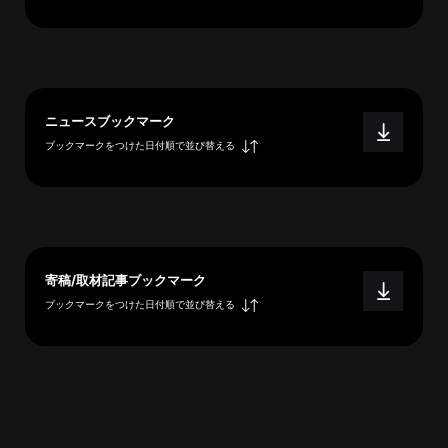
へ
esse-
ニュースブックマーク
sense
ブックマークをつけた日付順で並び替える
と
は
推
薦
コ
メ
寄稿/取材記事ブックマーク
ン
ブックマークをつけた日付順で並び替える
ト
Our
Partners
会
社