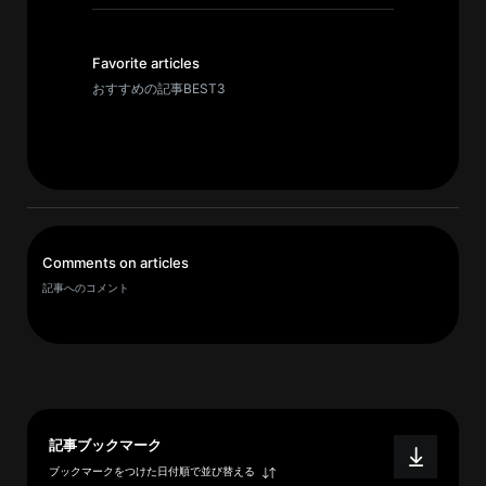
イ
ブ
一
Favorite articles
覧
おすすめの記事BEST3
へ
研
究
者
一
Comments on articles
覧
記事へのコメント
へ
研
究
者
記事ブックマーク
探
ブックマークをつけた日付順で並び替える
索