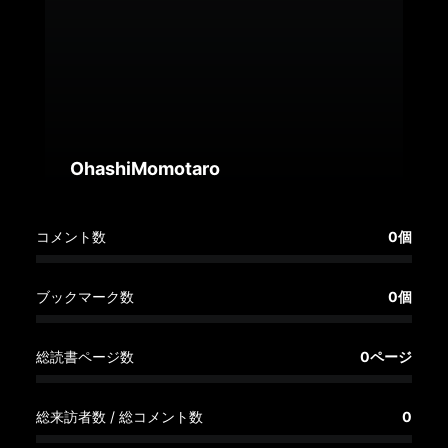
へ
記
事
一
覧
へ
OhashiMomotaro
寄
コメント数
0個
稿/
取
材
ブックマーク数
0個
記
事
総読書ページ数
0ページ
の
一
覧
総来訪者数 / 総コメント数
0
へ