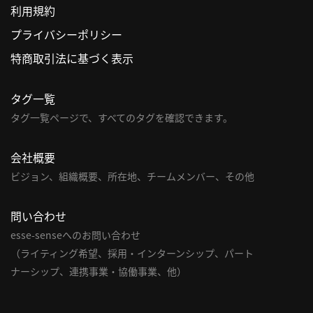
利用規約
利
プライバシーポリシー
用
特商取引法に基づく表示
規
約
タグ一覧
特
商
タグ一覧ページで、すべてのタグを確認できます。
取
引
会社概要
法
ビジョン、組織概要、所在地、チームメンバー、その他
に
基
問い合わせ
づ
く
esse-senseへのお問い合わせ
表
（ライティング希望、採用・インターンシップ、パート
示
ナーシップ、連携事業・協働事業、他）
問
い