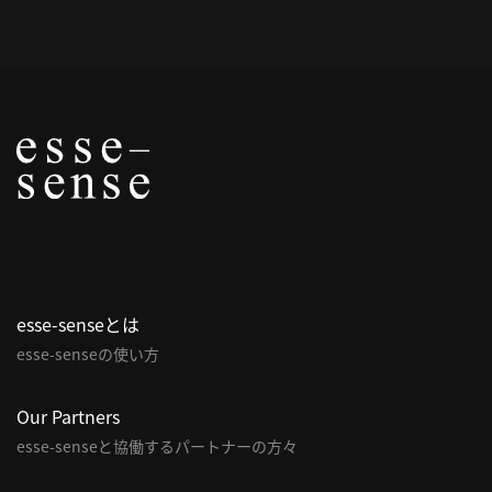
概
要
研究者登録
プ
ラ
イ
esse-senseとは
バ
esse-senseの使い方
シ
ー
ポ
Our Partners
リ
esse-senseと協働するパートナーの方々
シ
ー