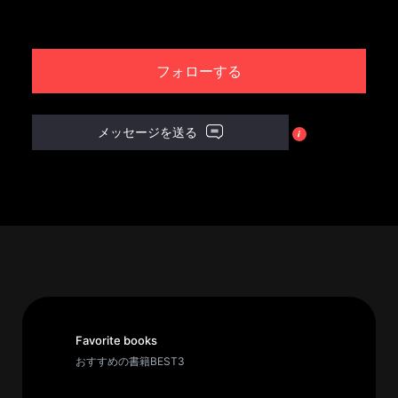
パ
ト
フォローする
ロ
ン
募
メッセージを送る
集
一
覧
へ
講
義
開
催/
ア
Favorite books
ー
おすすめの書籍BEST3
カ