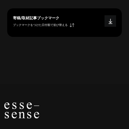
へ
寄稿/取材記事ブックマーク
ブックマークをつけた日付順で並び替える
esse-
sense
と
は
推
薦
コ
メ
ン
ト
Our
Partners
会
社