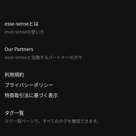
概
要
esse-senseとは
esse-senseの使い方
研究者登録
Our Partners
esse-senseと協働するパートナーの方々
プ
利用規約
ラ
プライバシーポリシー
イ
バ
特商取引法に基づく表示
シ
ー
タグ一覧
ポ
タグ一覧ページで、すべてのタグを確認できます。
リ
シ
ー