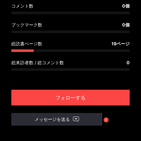
へ
コメント数
0個
記
ブックマーク数
0個
事
一
覧
総読書ページ数
19ページ
へ
総来訪者数 / 総コメント数
0
寄
稿/
取
材
フォローする
記
事
の
メッセージを送る
一
覧
へ