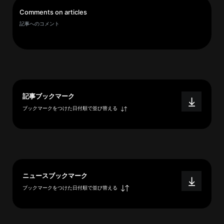
イ
Comments on articles
ブ
記事へのコメント
一
覧
へ
研
究
記事ブックマーク
者
ブックマークをつけた日付順で並び替える
一
覧
へ
研
ニュースブックマーク
究
ブックマークをつけた日付順で並び替える
者
探
索