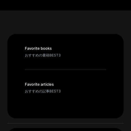
パ
ト
ロ
ン
募
集
Favorite books
一
おすすめの書籍BEST3
覧
へ
講
Favorite articles
義
おすすめの記事BEST3
開
催/
ア
ー
カ