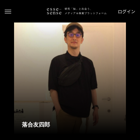
研究「知」と出会う、
ログイン
メディア＆検索プラットフォーム
ト
ッ
プ
ス
テ
落合友四郎
ー
タ
ス