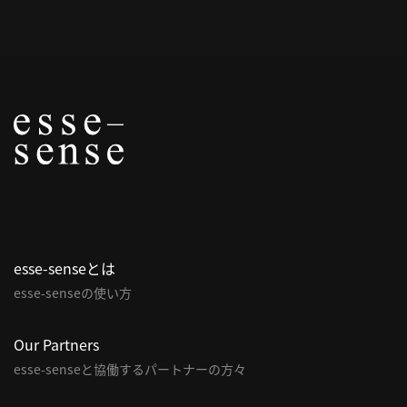
概
要
研究者登録
プ
ラ
イ
esse-senseとは
バ
esse-senseの使い方
シ
ー
ポ
Our Partners
リ
esse-senseと協働するパートナーの方々
シ
ー