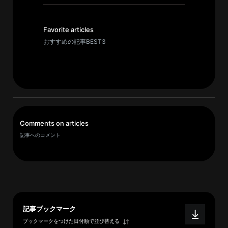
イ
ブ
一
Favorite articles
覧
おすすめの記事BEST3
へ
研
究
者
一
Comments on articles
覧
記事へのコメント
へ
研
究
者
記事ブックマーク
探
ブックマークをつけた日付順で並び替える
索