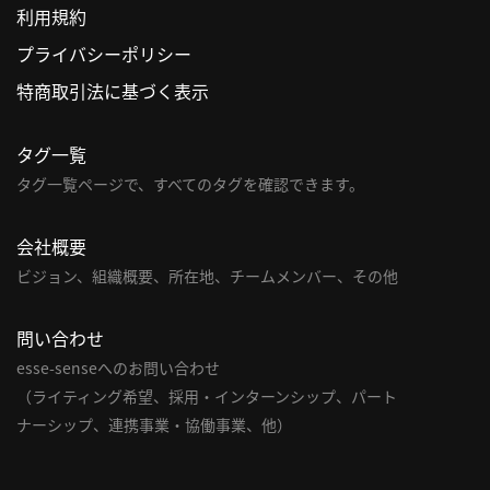
利用規約
利
プライバシーポリシー
用
特商取引法に基づく表示
規
約
タグ一覧
特
商
タグ一覧ページで、すべてのタグを確認できます。
取
引
会社概要
法
ビジョン、組織概要、所在地、チームメンバー、その他
に
基
問い合わせ
づ
く
esse-senseへのお問い合わせ
表
（ライティング希望、採用・インターンシップ、パート
示
ナーシップ、連携事業・協働事業、他）
問
い