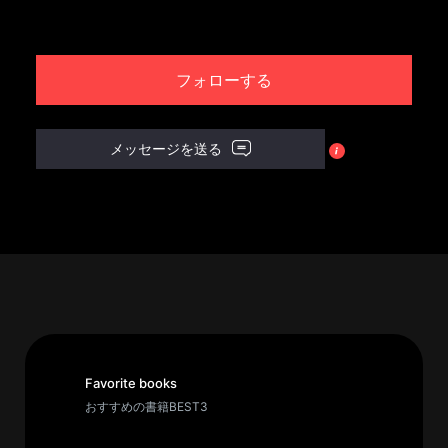
パ
ト
フォローする
ロ
ン
募
メッセージを送る
集
一
覧
へ
講
義
開
催/
ア
Favorite books
ー
おすすめの書籍BEST3
カ