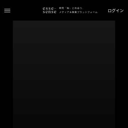
研究「知」と出会う、
ログイン
メディア＆検索プラットフォーム
ト
ッ
プ
ス
テ
ー
タ
ス