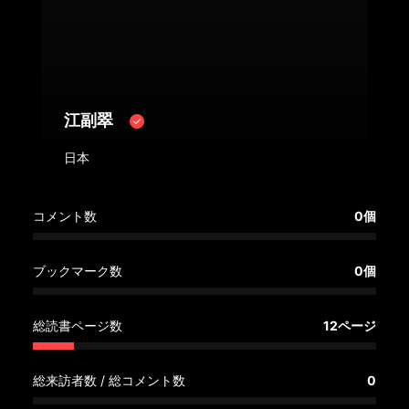
へ
記
事
一
江副翠
覧
へ
日本
寄
コメント数
0個
稿/
取
材
ブックマーク数
0個
記
事
総読書ページ数
12ページ
の
一
覧
総来訪者数 / 総コメント数
0
へ