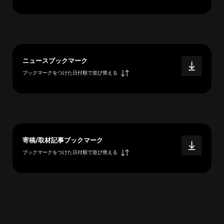
へ
esse-
ニュースブックマーク
sense
ブックマークをつけた日付順で並び替える
と
は
推
薦
コ
メ
寄稿/取材記事ブックマーク
ン
ブックマークをつけた日付順で並び替える
ト
Our
Partners
会
社