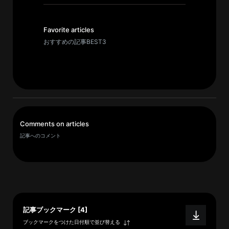
イ
ブ
一
Favorite articles
覧
おすすめの記事BEST3
へ
研
究
者
一
Comments on articles
覧
記事へのコメント
へ
研
究
者
記事ブックマーク [4]
探
ブックマークをつけた日付順で並び替える
索