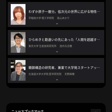
へ
わずか原子一層分。低次元の世界に広がる物性物理研究の醍醐味を知る
早稲田大学 理工学術院 高山あかり
esse-
sense
と
ひらめきと勘違いの先にあった「人間を超越するスーパー知能」をつくる可能性
は
東京大学 生産技術研究所 池内与志穂
推
薦
コ
糖鎖構造の研究者、兼業で大学発スタートアップの社長になる
メ
北海道大学大学院 医学研究院 天野麻穂
ン
ト
Our
Partners
会
社
ニュースブックマーク