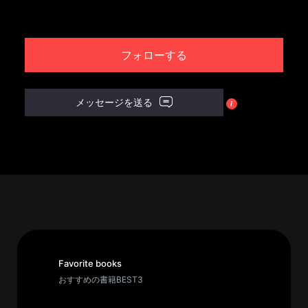
パ
ト
フォローする
ロ
ン
募
メッセージを送る
集
一
覧
へ
講
義
開
催/
ア
Favorite books
ー
おすすめの書籍BEST3
カ