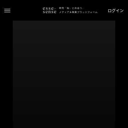
研究「知」と出会う、
ログイン
メディア＆検索プラットフォーム
ト
ッ
プ
ス
テ
ー
タ
ス