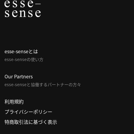
利
用
規
約
特
商
esse-senseとは
取
esse-senseの使い方
引
法
Our Partners
に
esse-senseと協働するパートナーの方々
基
づ
く
利用規約
表
プライバシーポリシー
示
特商取引法に基づく表示
問
い