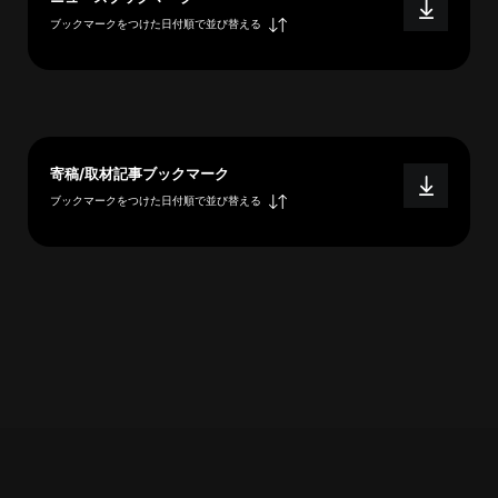
概
ブックマークをつけた日付順で並び替える
要
研究者登録
寄稿/取材記事ブックマーク
ブックマークをつけた日付順で並び替える
プ
ラ
イ
バ
シ
ー
ポ
リ
シ
ー