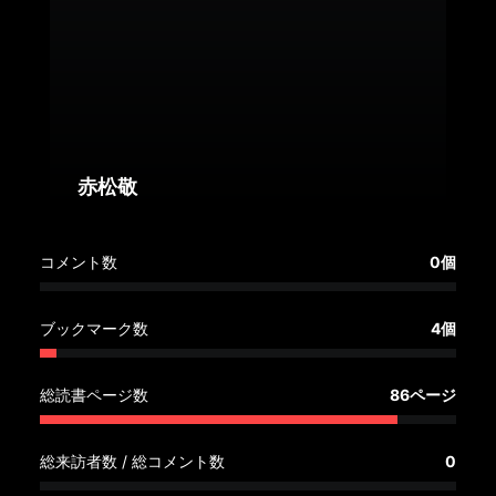
へ
記
事
一
覧
へ
赤松敬
寄
コメント数
0個
稿/
取
材
ブックマーク数
4個
記
事
総読書ページ数
86ページ
の
一
覧
総来訪者数 / 総コメント数
0
へ