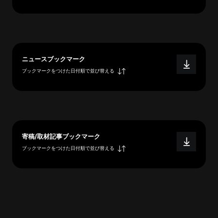
へ
esse-
ニュースブックマーク
sense
ブックマークをつけた日付順で並び替える
と
は
推
薦
コ
メ
寄稿/取材記事ブックマーク
ン
ブックマークをつけた日付順で並び替える
ト
Our
Partners
会
社