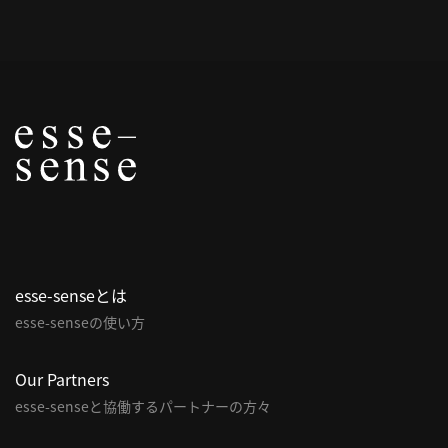
概
要
研究者登録
プ
ラ
イ
esse-senseとは
バ
esse-senseの使い方
シ
ー
ポ
Our Partners
リ
esse-senseと協働するパートナーの方々
シ
ー