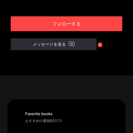
パ
ト
フォローする
ロ
ン
募
メッセージを送る
集
一
覧
へ
講
義
開
催/
ア
Favorite books
ー
おすすめの書籍BEST3
カ