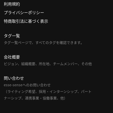
利用規約
利
プライバシーポリシー
用
特商取引法に基づく表示
規
約
タグ一覧
特
商
タグ一覧ページで、すべてのタグを確認できます。
取
引
会社概要
法
ビジョン、組織概要、所在地、チームメンバー、その他
に
基
問い合わせ
づ
く
esse-senseへのお問い合わせ
表
（ライティング希望、採用・インターンシップ、パート
示
ナーシップ、連携事業・協働事業、他）
問
い