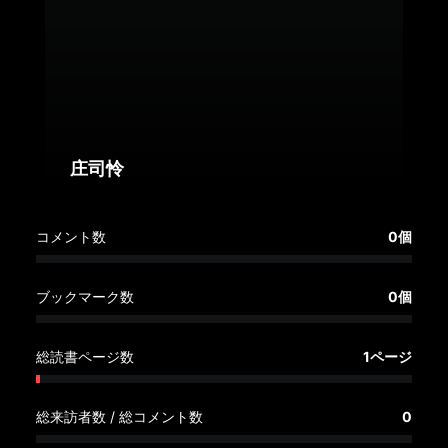
へ
記
事
一
覧
へ
庄司怜
寄
コメント数
0個
稿/
取
材
ブックマーク数
0個
記
事
総読書ページ数
1ページ
の
一
覧
総来訪者数 / 総コメント数
0
へ