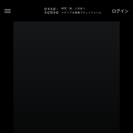
研究「知」と出会う、
ログイン
メディア＆検索プラットフォーム
ト
ッ
プ
ス
テ
ー
タ
ス