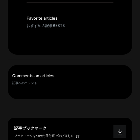
イ
ブ
一
Favorite articles
覧
おすすめの記事BEST3
へ
研
究
者
一
Comments on articles
覧
記事へのコメント
へ
研
究
者
記事ブックマーク
探
ブックマークをつけた日付順で並び替える
索