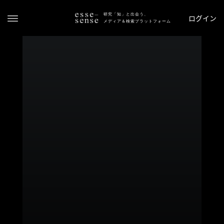
研究「知」と出会う、
ログイン
メディア＆検索プラットフォーム
ト
ッ
プ
ス
テ
ー
タ
ス