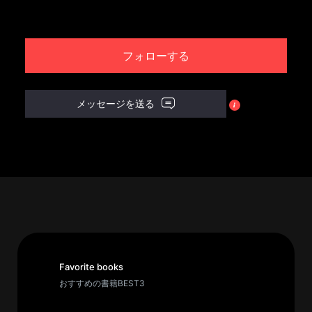
パ
ト
フォローする
ロ
ン
募
メッセージを送る
集
一
覧
へ
講
義
開
催/
ア
Favorite books
ー
おすすめの書籍BEST3
カ