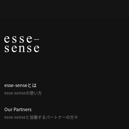
概
要
研究者登録
プ
ラ
イ
esse-senseとは
バ
esse-senseの使い方
シ
ー
ポ
Our Partners
リ
esse-senseと協働するパートナーの方々
シ
ー