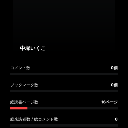
へ
記
事
一
覧
へ
中塚いくこ
寄
コメント数
0個
稿/
取
材
ブックマーク数
0個
記
事
総読書ページ数
16ページ
の
一
覧
総来訪者数 / 総コメント数
0
へ