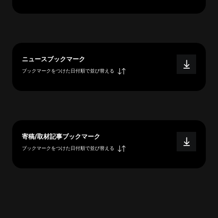
へ
esse-
ニュースブックマーク
sense
ブックマークをつけた日付順で並び替える
と
は
推
薦
コ
メ
寄稿/取材記事ブックマーク
ン
ブックマークをつけた日付順で並び替える
ト
Our
Partners
会
社