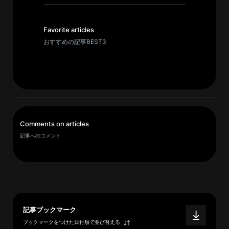
イ
ブ
一
Favorite articles
覧
おすすめの記事BEST3
へ
研
究
者
一
Comments on articles
覧
記事へのコメント
へ
研
究
者
記事ブックマーク
探
ブックマークをつけた日付順で並び替える
索