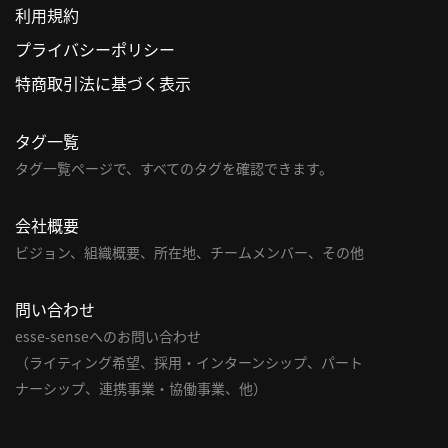
利用規約
利
プライバシーポリシー
用
特商取引法に基づく表示
規
約
タグ一覧
特
商
タグ一覧ページで、すべてのタグを確認できます。
取
引
会社概要
法
ビジョン、組織概要、所在地、チームメンバー、その他
に
基
問い合わせ
づ
く
esse-senseへのお問い合わせ
表
（ライティング希望、採用・インターンシップ、パート
示
ナーシップ、連携事業・協働事業、他）
問
い