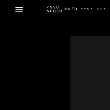
研究「知」と出会う、
メディア
ト
ッ
プ
ス