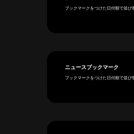
ー
カ
ブックマークをつけた日付順で並び
イ
ブ
一
覧
へ
研
究
ニュースブックマーク
者
一
ブックマークをつけた日付順で並び
覧
へ
研
究
者