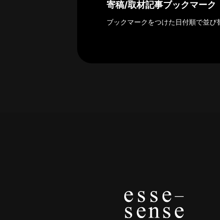
探
寄稿/取材記事ブックマーク
索
ブックマークをつけた日付順で並び
へ
esse-
sense
と
は
推
薦
コ
メ
ン
ト
Our
Partners
会