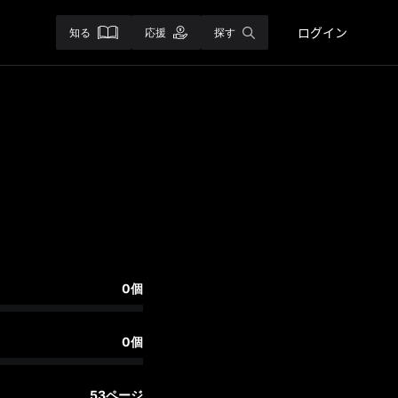
ログイン
知る
応援
探す
0個
0個
53ページ