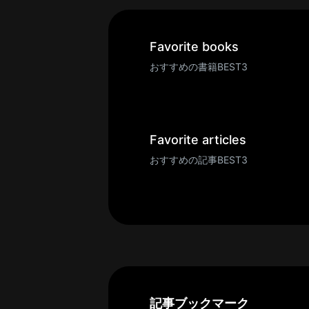
一
覧
へ
Favorite books
パ
おすすめの書籍BEST3
ト
ロ
ン
募
Favorite articles
集
おすすめの記事BEST3
一
覧
へ
講
義
開
催/
ア
記事ブックマーク