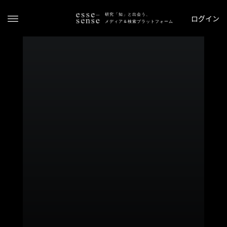
研究「知」と出会う、
ログイン
メディア＆検索プラットフォーム
ト
ッ
プ
ス
テ
ー
タ
ス