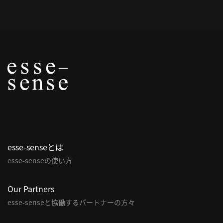
概
要
研究者登録
プ
ラ
イ
esse-senseとは
バ
esse-senseの使い方
シ
ー
ポ
Our Partners
リ
esse-senseと協働するパートナーの方々
シ
ー