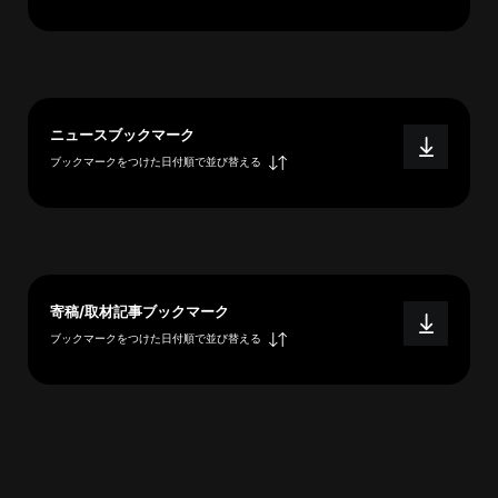
へ
esse-
ニュースブックマーク
sense
ブックマークをつけた日付順で並び替える
と
は
推
薦
コ
メ
寄稿/取材記事ブックマーク
ン
ブックマークをつけた日付順で並び替える
ト
Our
Partners
会
社