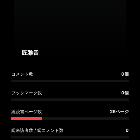
へ
記
事
一
覧
へ
匠雅音
寄
コメント数
0個
稿/
取
材
ブックマーク数
0個
記
事
総読書ページ数
26ページ
の
一
覧
総来訪者数 / 総コメント数
0
へ