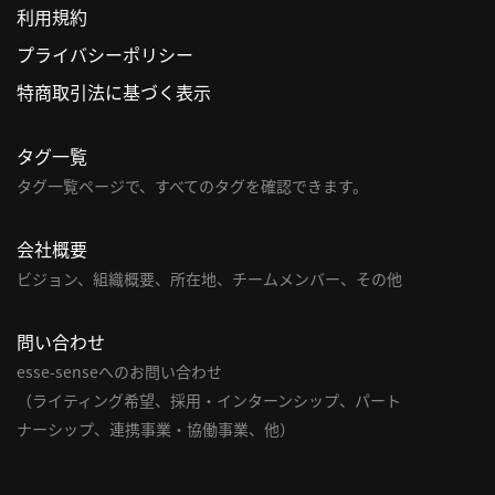
利用規約
利
プライバシーポリシー
用
特商取引法に基づく表示
規
約
タグ一覧
特
商
タグ一覧ページで、すべてのタグを確認できます。
取
引
会社概要
法
ビジョン、組織概要、所在地、チームメンバー、その他
に
基
問い合わせ
づ
く
esse-senseへのお問い合わせ
表
（ライティング希望、採用・インターンシップ、パート
示
ナーシップ、連携事業・協働事業、他）
問
い