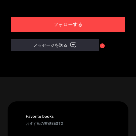
パ
ト
フォローする
ロ
ン
募
メッセージを送る
集
一
覧
へ
講
義
開
催/
ア
Favorite books
ー
おすすめの書籍BEST3
カ