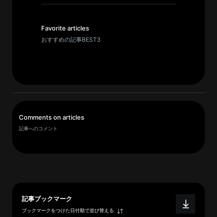
イ
ブ
一
Favorite articles
覧
おすすめの記事BEST3
へ
研
究
者
一
Comments on articles
覧
記事へのコメント
へ
研
究
者
記事ブックマーク
探
ブックマークをつけた日付順で並び替える
索