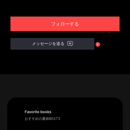
パ
ト
フォローする
ロ
ン
募
メッセージを送る
集
一
覧
へ
講
義
開
催/
ア
Favorite books
ー
おすすめの書籍BEST3
カ