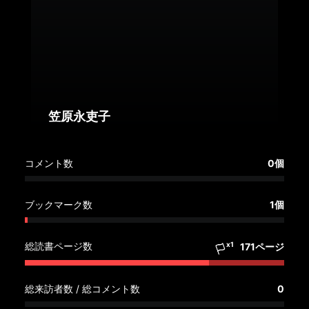
へ
記
事
一
覧
へ
笠原永吏子
寄
コメント数
0個
稿/
取
材
ブックマーク数
1個
記
事
総読書ページ数
x1
171ページ
の
一
覧
総来訪者数 / 総コメント数
0
へ