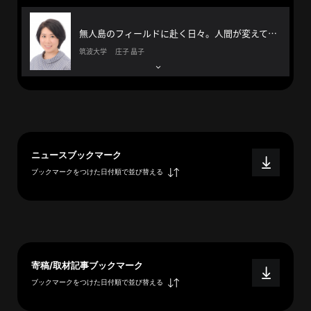
へ
無人島のフィールドに赴く日々。人間が変えてしまった世界で生きる、海鳥の未来を追う
筑波大学 庄子 晶子
esse-
sense
と
は
推
ニュースブックマーク
薦
ブックマークをつけた日付順で並び替える
コ
メ
ン
ト
Our
Partners
寄稿/取材記事ブックマーク
会
ブックマークをつけた日付順で並び替える
社