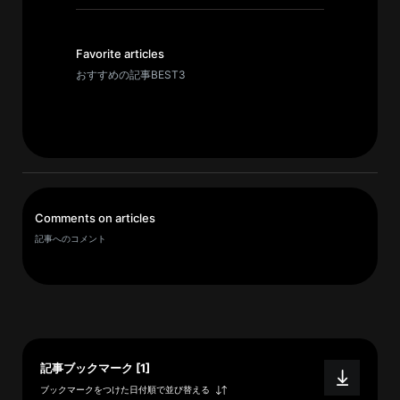
イ
ブ
一
Favorite articles
覧
おすすめの記事BEST3
へ
研
究
者
一
Comments on articles
覧
記事へのコメント
へ
研
究
者
記事ブックマーク [1]
探
ブックマークをつけた日付順で並び替える
索