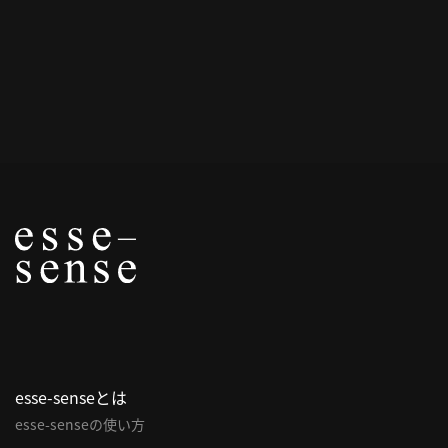
概
要
研究者登録
プ
ラ
イ
バ
シ
ー
ポ
esse-senseとは
リ
esse-senseの使い方
シ
ー