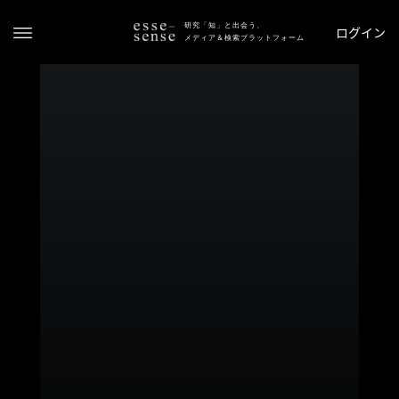
研究「知」と出会う、
ログイン
メディア＆検索プラットフォーム
ト
ッ
プ
ス
テ
ー
タ
ス