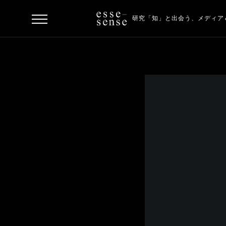
研究「知」と出会う、
メディア
ト
ッ
プ
ス