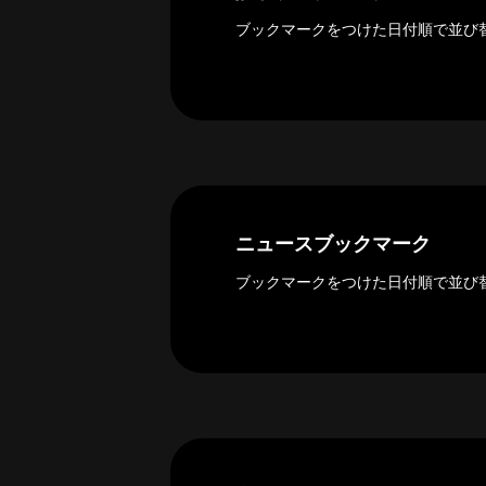
ー
カ
ブックマークをつけた日付順で並び
イ
ブ
一
覧
へ
研
究
ニュースブックマーク
者
一
ブックマークをつけた日付順で並び
覧
へ
研
究
者