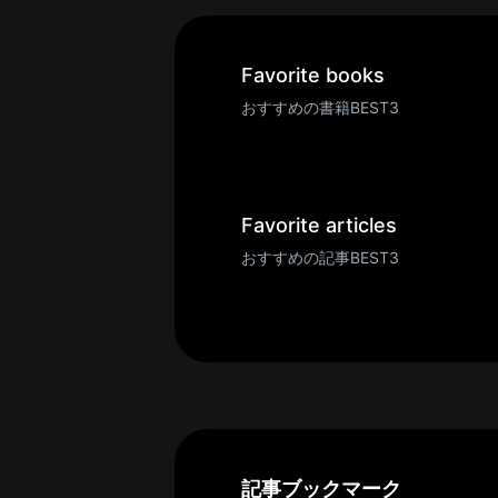
一
覧
へ
Favorite books
パ
おすすめの書籍BEST3
ト
ロ
ン
募
Favorite articles
集
おすすめの記事BEST3
一
覧
へ
講
義
開
催/
ア
記事ブックマーク