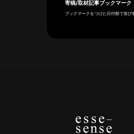
探
寄稿/取材記事ブックマーク
索
ブックマークをつけた日付順で並び
へ
esse-
sense
と
は
推
薦
コ
メ
ン
ト
Our
Partners
会