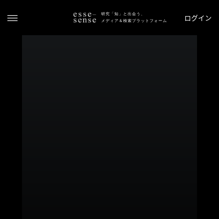
研究「知」と出会う、
ログイン
メディア＆検索プラットフォーム
ト
ッ
プ
ス
テ
ー
タ
ス