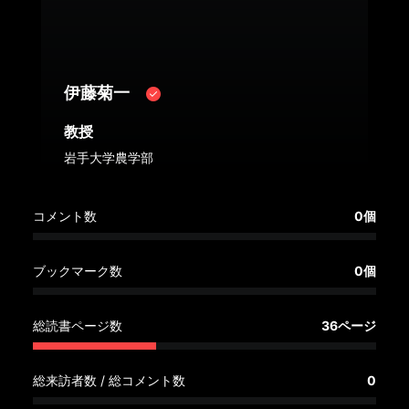
へ
記
事
伊藤菊一
一
覧
教授
へ
岩手大学農学部
寄
コメント数
0個
稿/
取
材
ブックマーク数
0個
記
事
総読書ページ数
36ページ
の
一
覧
総来訪者数 / 総コメント数
0
へ