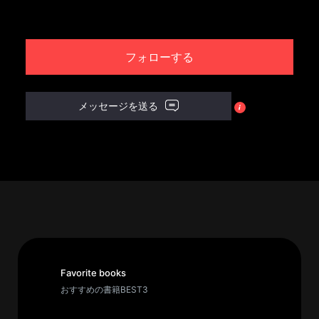
パ
ト
フォローする
ロ
ン
募
メッセージを送る
集
一
覧
へ
講
義
開
催/
ア
Favorite books
ー
おすすめの書籍BEST3
カ