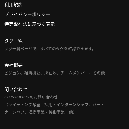
利用規約
利
プライバシーポリシー
用
特商取引法に基づく表示
規
約
タグ一覧
特
商
タグ一覧ページで、すべてのタグを確認できます。
取
引
会社概要
法
ビジョン、組織概要、所在地、チームメンバー、その他
に
基
問い合わせ
づ
く
esse-senseへのお問い合わせ
表
（ライティング希望、採用・インターンシップ、パート
示
ナーシップ、連携事業・協働事業、他）
問
い