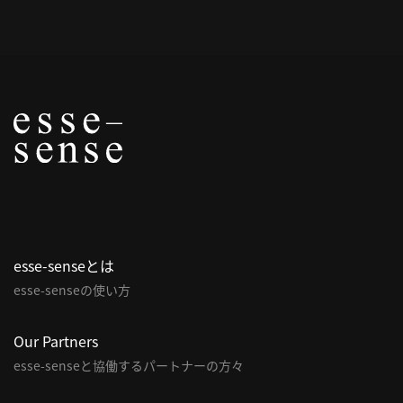
概
要
研究者登録
プ
ラ
イ
esse-senseとは
バ
esse-senseの使い方
シ
ー
ポ
Our Partners
リ
esse-senseと協働するパートナーの方々
シ
ー