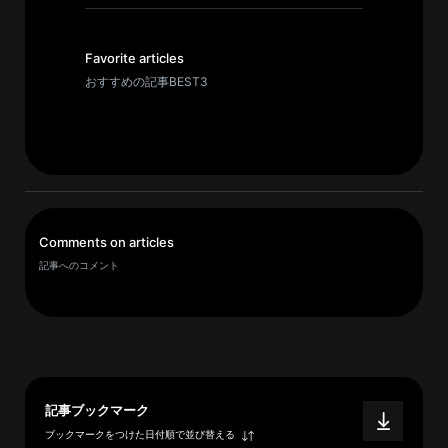
イ
ブ
一
Favorite articles
覧
おすすめの記事BEST3
へ
研
究
者
一
Comments on articles
覧
記事へのコメント
へ
研
究
者
記事ブックマーク
探
ブックマークをつけた日付順で並び替える
索