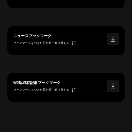
へ
esse-
ニュースブックマーク
sense
ブックマークをつけた日付順で並び替える
と
は
推
薦
コ
メ
寄稿/取材記事ブックマーク
ン
ブックマークをつけた日付順で並び替える
ト
Our
Partners
会
社