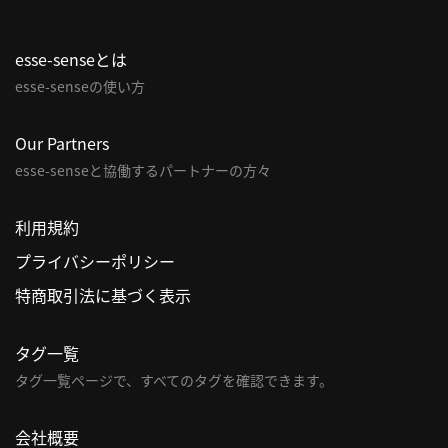
利
esse-senseとは
用
規
esse-senseの使い方
約
特
Our Partners
商
esse-senseと協働するパートナーの方々
取
引
利用規約
法
プライバシーポリシー
に
基
特商取引法に基づく表示
づ
く
タグ一覧
表
タグ一覧ページで、すべてのタグを確認できます。
示
問
会社概要
い