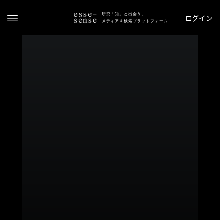
研究「知」と出会う、
ログイン
メディア＆検索プラットフォーム
ト
ッ
プ
ス
テ
ー
タ
ス