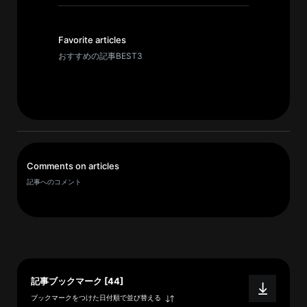
イ
ブ
一
Favorite articles
覧
おすすめの記事BEST3
へ
研
究
者
一
Comments on articles
覧
記事へのコメント
へ
研
究
者
記事ブックマーク [44]
探
ブックマークをつけた日付順で並び替える
索