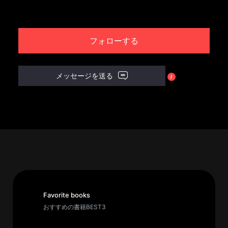
パ
ト
フォローする
ロ
ン
募
メッセージを送る
集
一
覧
へ
講
義
開
催/
ア
Favorite books
ー
おすすめの書籍BEST3
カ