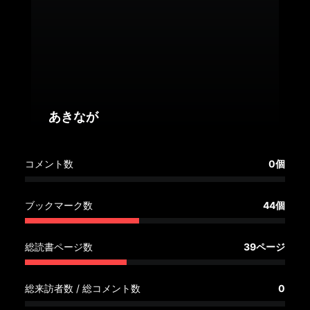
へ
記
事
一
覧
へ
あきなが
寄
コメント数
0個
稿/
取
材
ブックマーク数
44個
記
事
総読書ページ数
39ページ
の
一
覧
総来訪者数 / 総コメント数
0
へ