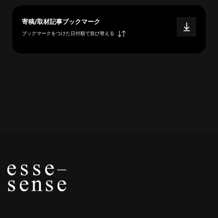
概
要
寄稿/取材記事ブックマーク
ブックマークをつけた日付順で並び替える
研究者登録
プ
ラ
イ
バ
シ
ー
ポ
リ
シ
ー