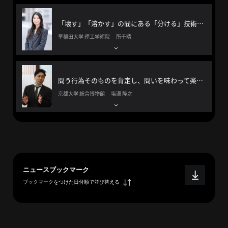
へ
「壊す」「溶かす」の間にある「分ける」技術で環境問題に立ち向かう
早稲田大学 理工学術院 所千晴
esse-
sense
と
問う行為そのものを肯定し、問いを味わって楽しむ方法を伝えたい。
は
京都大学 総合博物館 塩瀬 隆之
推
薦
コ
メ
ン
ト
ニュースブックマーク
Our
ブックマークをつけた日付順で並び替える
Partners
会
社