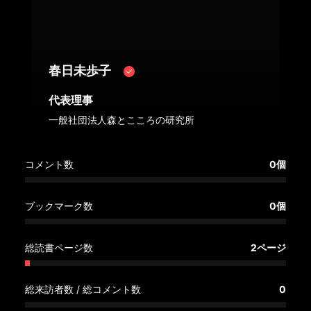
へ
記
事
春日未歩子
一
覧
代表理事
へ
一般社団法人森とこころの研究所
寄
コメント数
0個
稿/
取
材
ブックマーク数
0個
記
事
総読書ページ数
2ページ
の
一
覧
総来訪者数 / 総コメント数
0
へ