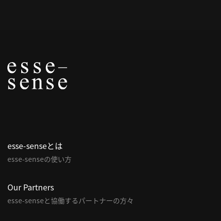
概
要
研究者登録
プ
ラ
イ
esse-senseとは
バ
esse-senseの使い方
シ
ー
ポ
Our Partners
リ
esse-senseと協働するパートナーの方々
シ
ー