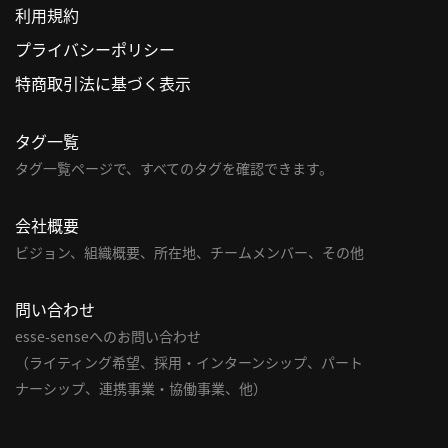
利用規約
利
プライバシーポリシー
用
特商取引法に基づく表示
規
約
タグ一覧
特
商
タグ一覧ページで、すべてのタグを確認できます。
取
引
会社概要
法
ビジョン、組織概要、所在地、チームメンバー、その他
に
基
問い合わせ
づ
く
esse-senseへのお問い合わせ
表
（ライティング希望、採用・インターンシップ、パート
示
ナーシップ、連携事業・協働事業、他）
問
い