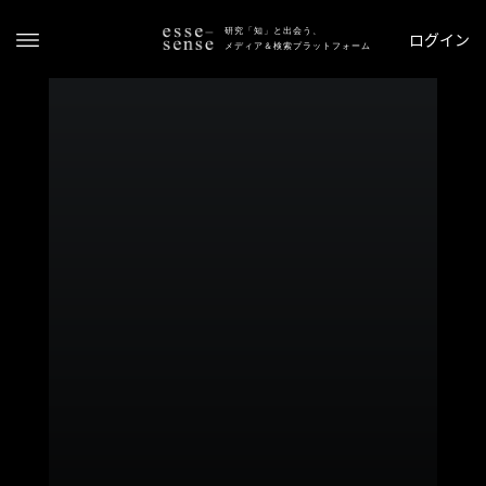
研究「知」と出会う、
ログイン
メディア＆検索プラットフォーム
ト
ッ
プ
ス
テ
ー
タ
ス