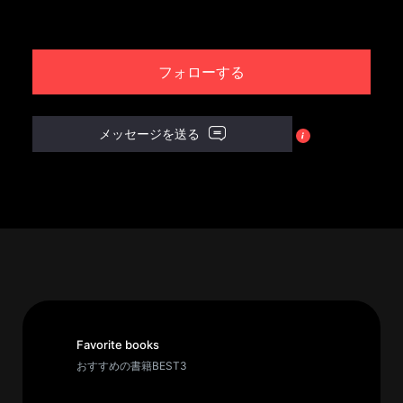
パ
ト
フォローする
ロ
ン
募
メッセージを送る
集
一
覧
へ
講
義
開
催/
ア
Favorite books
ー
おすすめの書籍BEST3
カ