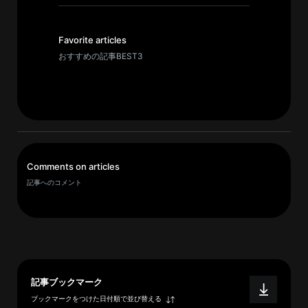
イ
ブ
一
Favorite articles
覧
おすすめの記事BEST3
へ
研
究
者
一
Comments on articles
覧
記事へのコメント
へ
研
究
者
記事ブックマーク
探
ブックマークをつけた日付順で並び替える
索