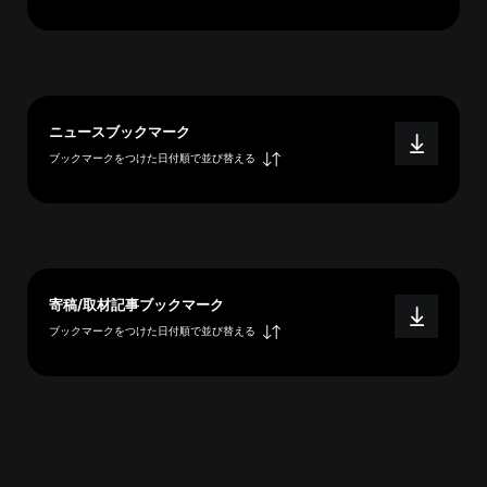
へ
esse-
ニュースブックマーク
sense
ブックマークをつけた日付順で並び替える
と
は
推
薦
コ
メ
寄稿/取材記事ブックマーク
ン
ブックマークをつけた日付順で並び替える
ト
Our
Partners
会
社