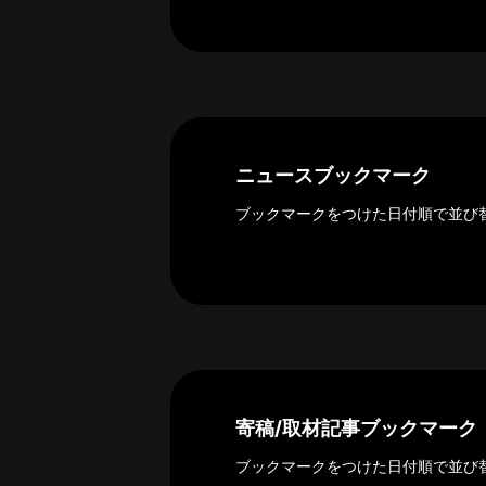
ー
カ
イ
ブ
一
覧
へ
ニュースブックマーク
研
ブックマークをつけた日付順で並び
究
者
一
覧
へ
研
寄稿/取材記事ブックマーク
究
者
ブックマークをつけた日付順で並び