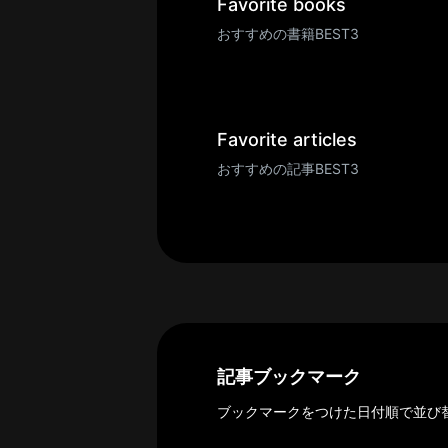
一
Favorite books
覧
おすすめの書籍BEST3
へ
パ
ト
ロ
Favorite articles
ン
おすすめの記事BEST3
募
集
一
覧
へ
講
義
開
記事ブックマーク
催/
ブックマークをつけた日付順で並び
ア