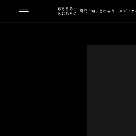
研究「知」と出会う、
メディア
ト
ッ
プ
ス