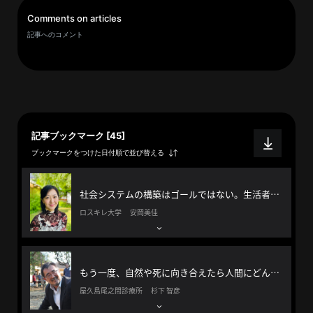
イ
Comments on articles
ブ
記事へのコメント
一
覧
へ
研
究
記事ブックマーク [45]
者
ブックマークをつけた日付順で並び替える
一
覧
へ
社会システムの構築はゴールではない。生活者にどのように恩恵があるかを問い続ける
ロスキレ大学 安岡美佳
研
究
もう一度、自然や死に向き合えたら人間にどんな可能性があるだろう？
者
屋久島尾之間診療所 杉下 智彦
探
索