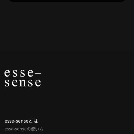
概
要
研究者登録
プ
ラ
イ
バ
シ
ー
ポ
リ
esse-senseとは
シ
esse-senseの使い方
ー