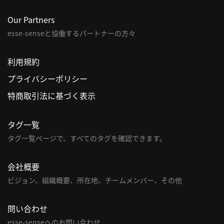
利
Our Partners
用
esse-senseと協働するパートナーの方々
規
約
利用規約
特
プライバシーポリシー
商
取
特商取引法に基づく表示
引
法
タグ一覧
に
タグ一覧ページで、すべてのタグを確認できます。
基
づ
会社概要
く
表
ビジョン、組織概要、所在地、チームメンバー、その他
示
問
問い合わせ
い
esse-senseへのお問い合わせ