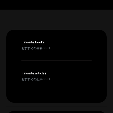
パ
ト
ロ
ン
募
集
Favorite books
一
おすすめの書籍BEST3
覧
へ
講
Favorite articles
義
おすすめの記事BEST3
開
催/
ア
ー
カ