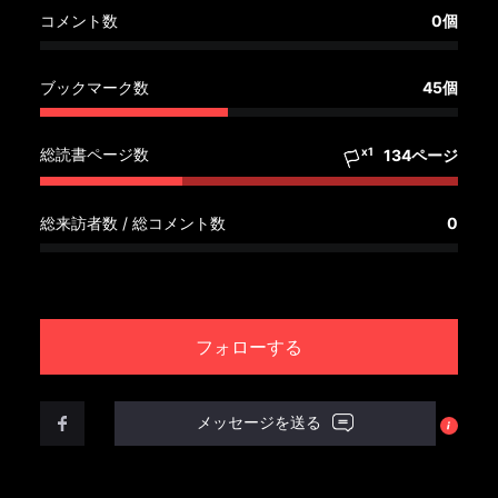
へ
コメント数
0個
記
ブックマーク数
45個
事
一
覧
総読書ページ数
x1
134ページ
へ
総来訪者数 / 総コメント数
0
寄
稿/
取
材
フォローする
記
事
の
メッセージを送る
一
覧
へ