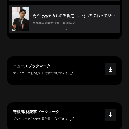
へ
問う行為そのものを肯定し、問いを味わって楽しむ方法を伝えたい。
京都大学 総合博物館 塩瀬 隆之
esse-
sense
と
は
推
薦
ニュースブックマーク
コ
ブックマークをつけた日付順で並び替える
メ
ン
ト
Our
Partners
寄稿/取材記事ブックマーク
会
ブックマークをつけた日付順で並び替える
社