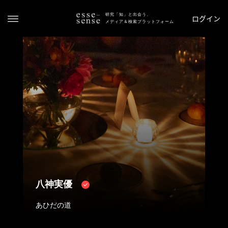
研究「知」と出会う、
ログイン
メディア＆検索プラットフォーム
ト
ッ
プ
八神実優
ス
テ
あひだの道
ー
タ
ス