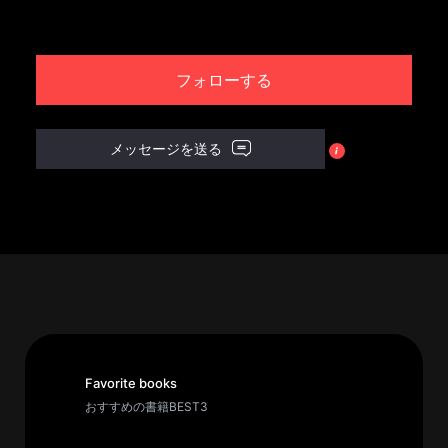
パ
ト
フォローする
ロ
ン
募
メッセージを送る
集
一
覧
へ
講
義
開
催/
ア
Favorite books
ー
おすすめの書籍BEST3
カ