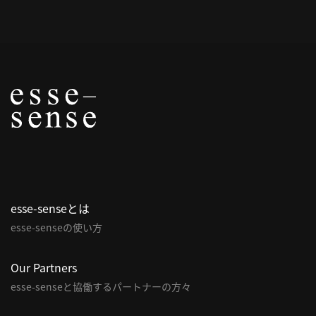
概
要
研究者登録
プ
ラ
イ
esse-senseとは
バ
esse-senseの使い方
シ
ー
ポ
Our Partners
リ
esse-senseと協働するパートナーの方々
シ
ー