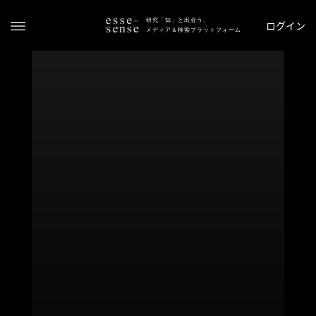
研究「知」と出会う、
ログイン
メディア＆検索プラットフォーム
ト
ッ
プ
ス
テ
ー
タ
ス