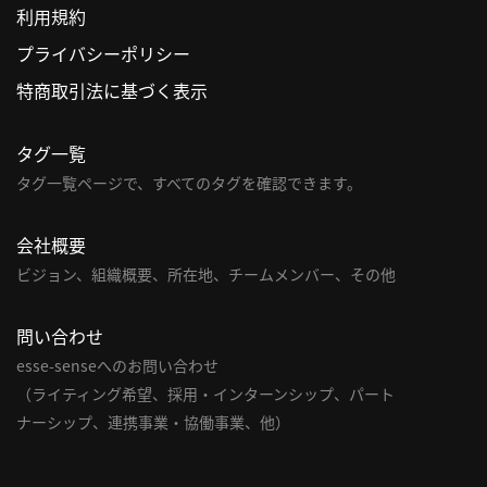
利用規約
利
プライバシーポリシー
用
特商取引法に基づく表示
規
約
タグ一覧
特
商
タグ一覧ページで、すべてのタグを確認できます。
取
引
会社概要
法
ビジョン、組織概要、所在地、チームメンバー、その他
に
基
問い合わせ
づ
く
esse-senseへのお問い合わせ
表
（ライティング希望、採用・インターンシップ、パート
示
ナーシップ、連携事業・協働事業、他）
問
い