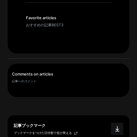
イ
ブ
一
Favorite articles
覧
おすすめの記事BEST3
へ
研
究
者
一
Comments on articles
覧
記事へのコメント
へ
研
究
者
記事ブックマーク
探
ブックマークをつけた日付順で並び替える
索