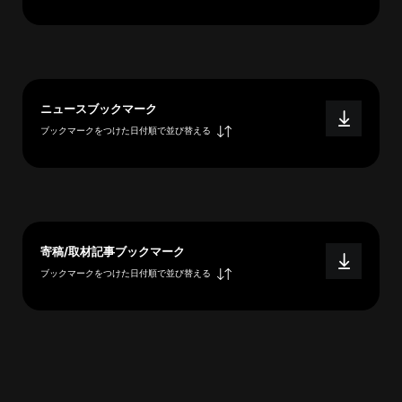
へ
esse-
ニュースブックマーク
sense
ブックマークをつけた日付順で並び替える
と
は
推
薦
コ
メ
寄稿/取材記事ブックマーク
ン
ブックマークをつけた日付順で並び替える
ト
Our
Partners
会
社