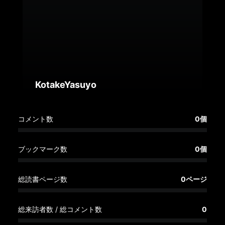
へ
記
事
一
覧
へ
KotakeYasuyo
寄
コメント数
0個
稿/
取
材
ブックマーク数
0個
記
事
総読書ページ数
0ページ
の
一
覧
総来訪者数 / 総コメント数
0
へ