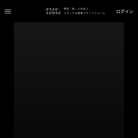
研究「知」と出会う、
ログイン
メディア＆検索プラットフォーム
ト
ッ
プ
ス
テ
ー
タ
ス