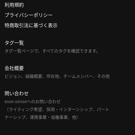
利用規約
利
プライバシーポリシー
用
特商取引法に基づく表示
規
約
タグ一覧
特
商
タグ一覧ページで、すべてのタグを確認できます。
取
引
会社概要
法
ビジョン、組織概要、所在地、チームメンバー、その他
に
基
問い合わせ
づ
く
esse-senseへのお問い合わせ
表
（ライティング希望、採用・インターンシップ、パート
示
ナーシップ、連携事業・協働事業、他）
問
い