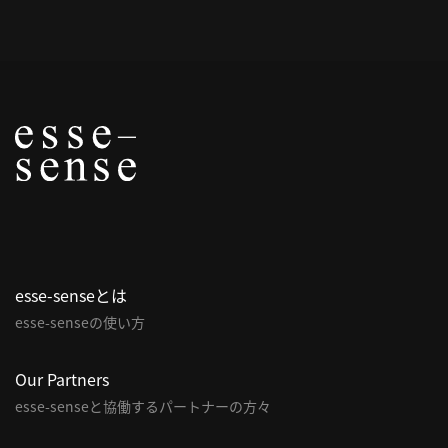
概
要
研究者登録
プ
ラ
イ
esse-senseとは
バ
esse-senseの使い方
シ
ー
ポ
Our Partners
リ
esse-senseと協働するパートナーの方々
シ
ー