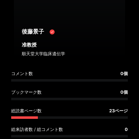
へ
記
事
後藤景子
一
覧
准教授
へ
順天堂大学臨床遺伝学
寄
コメント数
0個
稿/
取
材
ブックマーク数
0個
記
事
総読書ページ数
23ページ
の
一
覧
総来訪者数 / 総コメント数
0
へ