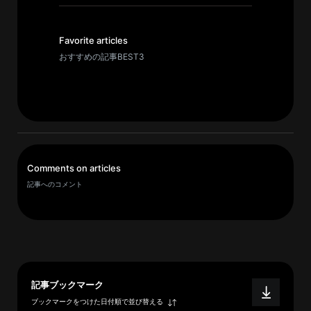
イ
ブ
一
Favorite articles
覧
おすすめの記事BEST3
へ
研
究
者
一
Comments on articles
覧
記事へのコメント
へ
研
究
者
記事ブックマーク
探
ブックマークをつけた日付順で並び替える
索