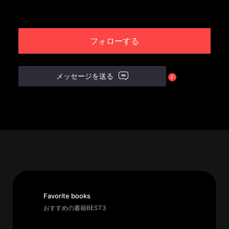
パ
ト
フォローする
ロ
ン
募
メッセージを送る
集
一
覧
へ
講
義
開
催/
ア
Favorite books
ー
おすすめの書籍BEST3
カ