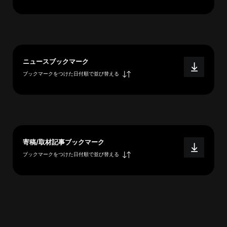
へ
esse-
ニュースブックマーク
sense
ブックマークをつけた日付順で並び替える
と
は
推
薦
コ
メ
寄稿/取材記事ブックマーク
ン
ブックマークをつけた日付順で並び替える
ト
Our
Partners
会
社