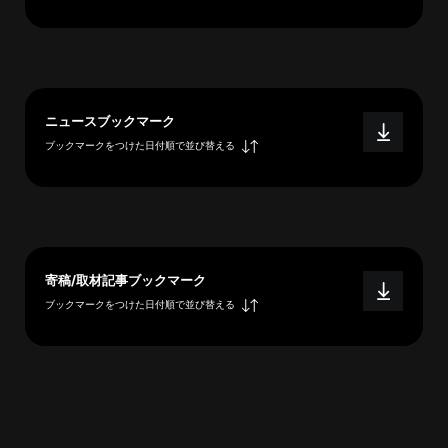
へ
esse-
ニュースブックマーク
sense
ブックマークをつけた日付順で並び替える
と
は
推
薦
コ
メ
寄稿/取材記事ブックマーク
ン
ブックマークをつけた日付順で並び替える
ト
Our
Partners
会
社