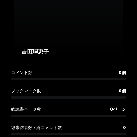
へ
記
事
一
覧
へ
吉田理恵子
寄
コメント数
0個
稿/
取
材
ブックマーク数
0個
記
事
総読書ページ数
0ページ
の
一
覧
総来訪者数 / 総コメント数
0
へ