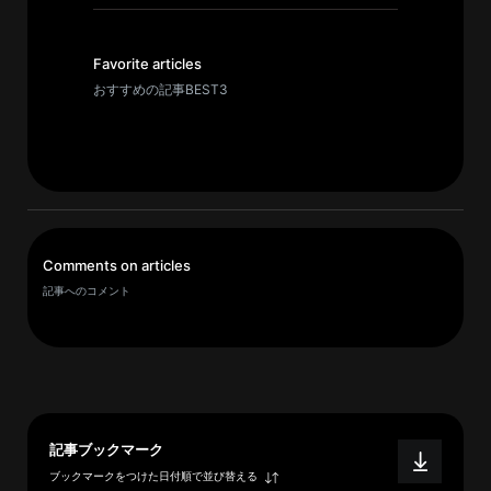
イ
ブ
一
Favorite articles
覧
おすすめの記事BEST3
へ
研
究
者
一
Comments on articles
覧
記事へのコメント
へ
研
究
者
記事ブックマーク
探
ブックマークをつけた日付順で並び替える
索