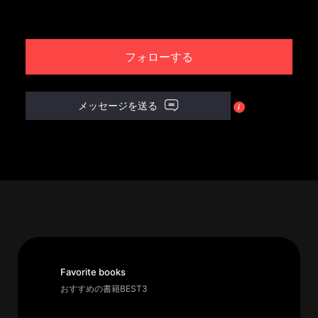
パ
ト
フォローする
ロ
ン
募
メッセージを送る
集
一
覧
へ
講
義
開
催/
ア
Favorite books
ー
おすすめの書籍BEST3
カ