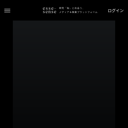
研究「知」と出会う、
ログイン
メディア＆検索プラットフォーム
ト
ッ
プ
ス
テ
ー
タ
ス