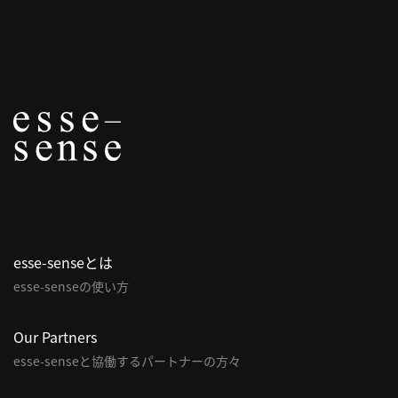
概
要
研究者登録
プ
ラ
イ
esse-senseとは
バ
esse-senseの使い方
シ
ー
ポ
Our Partners
リ
esse-senseと協働するパートナーの方々
シ
ー