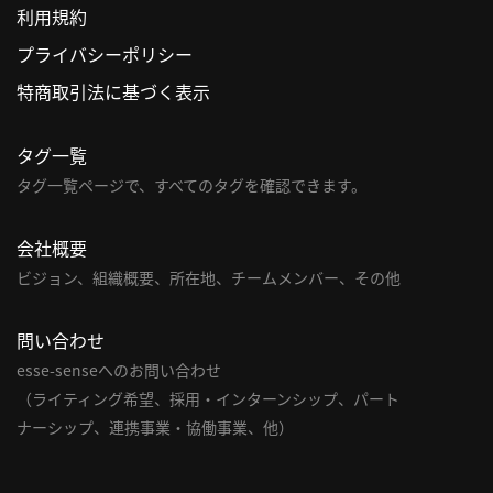
利用規約
利
プライバシーポリシー
用
特商取引法に基づく表示
規
約
タグ一覧
特
商
タグ一覧ページで、すべてのタグを確認できます。
取
引
会社概要
法
ビジョン、組織概要、所在地、チームメンバー、その他
に
基
問い合わせ
づ
く
esse-senseへのお問い合わせ
表
（ライティング希望、採用・インターンシップ、パート
示
ナーシップ、連携事業・協働事業、他）
問
い