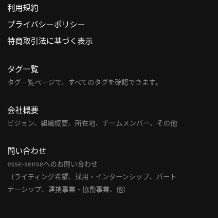
利用規約
利
プライバシーポリシー
用
特商取引法に基づく表示
規
約
タグ一覧
特
商
タグ一覧ページで、すべてのタグを確認できます。
取
引
会社概要
法
ビジョン、組織概要、所在地、チームメンバー、その他
に
基
問い合わせ
づ
く
esse-senseへのお問い合わせ
表
（ライティング希望、採用・インターンシップ、パート
示
ナーシップ、連携事業・協働事業、他）
問
い