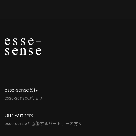
概
要
研究者登録
プ
ラ
イ
esse-senseとは
バ
esse-senseの使い方
シ
ー
ポ
Our Partners
リ
esse-senseと協働するパートナーの方々
シ
ー