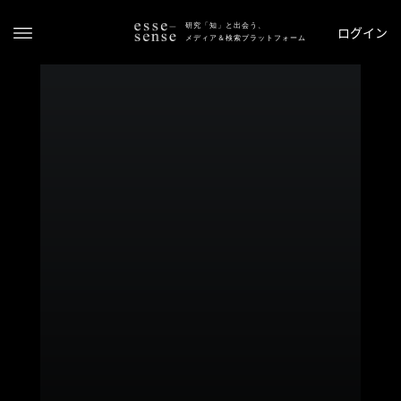
研究「知」と出会う、
ログイン
メディア＆検索プラットフォーム
ト
ッ
プ
ス
テ
ー
タ
ス