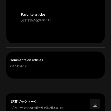
イ
ブ
一
Favorite articles
覧
おすすめの記事BEST3
へ
研
究
者
一
Comments on articles
覧
記事へのコメント
へ
研
究
者
記事ブックマーク
探
ブックマークをつけた日付順で並び替える
索