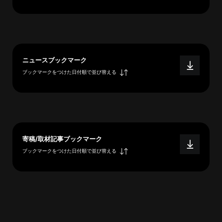
へ
esse-
ニュースブックマーク
sense
ブックマークをつけた日付順で並び替える
と
は
推
薦
コ
メ
寄稿/取材記事ブックマーク
ン
ブックマークをつけた日付順で並び替える
ト
Our
Partners
会
社