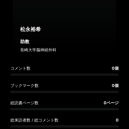
へ
記
事
松永裕希
一
覧
助教
へ
長崎大学脳神経外科
寄
コメント数
0個
稿/
取
材
ブックマーク数
0個
記
事
総読書ページ数
0ページ
の
一
覧
総来訪者数 / 総コメント数
0
へ