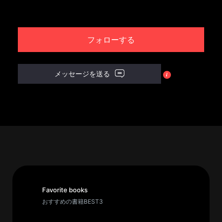
パ
ト
フォローする
ロ
ン
募
メッセージを送る
集
一
覧
へ
講
義
開
催/
ア
Favorite books
ー
おすすめの書籍BEST3
カ