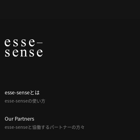
概
要
研究者登録
プ
ラ
イ
esse-senseとは
バ
esse-senseの使い方
シ
ー
ポ
Our Partners
リ
esse-senseと協働するパートナーの方々
シ
ー