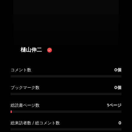
へ
記
事
一
覧
へ
樋山伸二
寄
コメント数
0個
稿/
取
材
ブックマーク数
0個
記
事
総読書ページ数
1ページ
の
一
覧
総来訪者数 / 総コメント数
0
へ