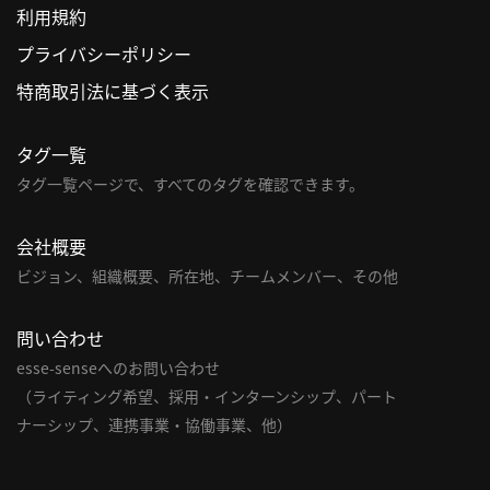
利用規約
利
プライバシーポリシー
用
特商取引法に基づく表示
規
約
タグ一覧
特
商
タグ一覧ページで、すべてのタグを確認できます。
取
引
会社概要
法
ビジョン、組織概要、所在地、チームメンバー、その他
に
基
問い合わせ
づ
く
esse-senseへのお問い合わせ
表
（ライティング希望、採用・インターンシップ、パート
示
ナーシップ、連携事業・協働事業、他）
問
い