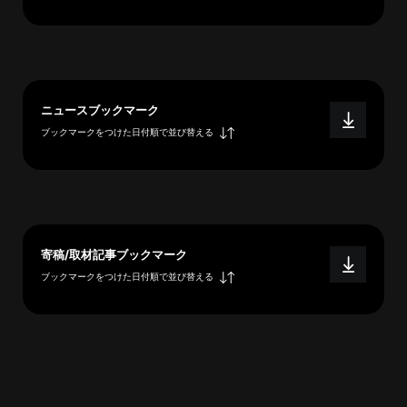
へ
esse-
ニュースブックマーク
sense
ブックマークをつけた日付順で並び替える
と
は
推
薦
コ
メ
寄稿/取材記事ブックマーク
ン
ブックマークをつけた日付順で並び替える
ト
Our
Partners
会
社