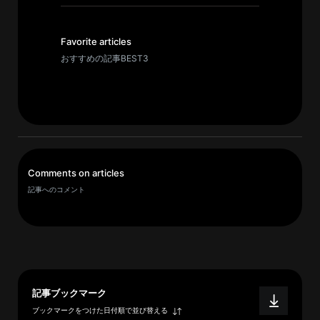
イ
ブ
一
Favorite articles
覧
おすすめの記事BEST3
へ
研
究
者
一
Comments on articles
覧
記事へのコメント
へ
研
究
者
記事ブックマーク
探
ブックマークをつけた日付順で並び替える
索