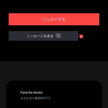
パ
ト
フォローする
ロ
ン
募
メッセージを送る
集
一
覧
へ
講
義
開
催/
ア
Favorite books
ー
おすすめの書籍BEST3
カ