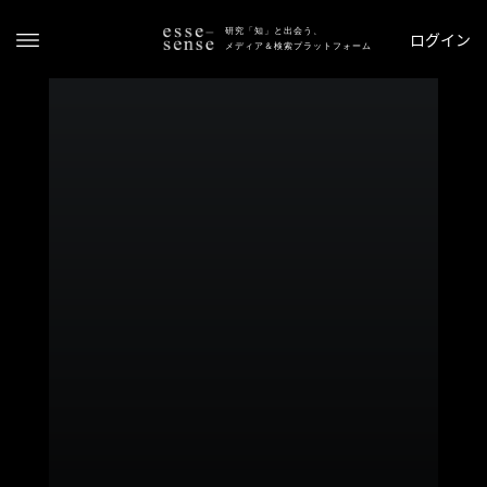
研究「知」と出会う、
ログイン
メディア＆検索プラットフォーム
ト
ッ
プ
ス
テ
ー
タ
ス