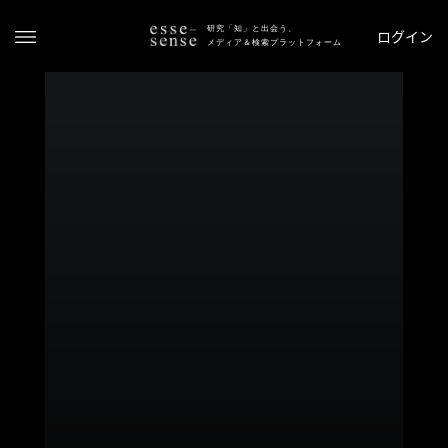
研究「知」と出会う、
ログイン
メディア＆検索プラットフォーム
ト
ッ
プ
ス
テ
ー
タ
ス