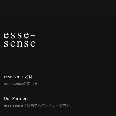
概
要
研究者登録
プ
ラ
イ
esse-senseとは
バ
esse-senseの使い方
シ
ー
ポ
Our Partners
リ
esse-senseと協働するパートナーの方々
シ
ー