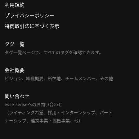
利用規約
利
プライバシーポリシー
用
特商取引法に基づく表示
規
約
タグ一覧
特
商
タグ一覧ページで、すべてのタグを確認できます。
取
引
会社概要
法
ビジョン、組織概要、所在地、チームメンバー、その他
に
基
問い合わせ
づ
く
esse-senseへのお問い合わせ
表
（ライティング希望、採用・インターンシップ、パート
示
ナーシップ、連携事業・協働事業、他）
問
い