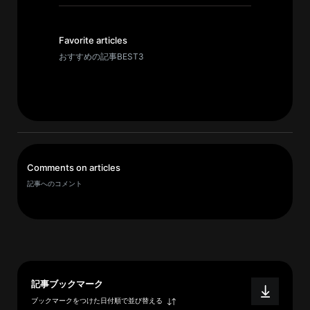
イ
ブ
一
Favorite articles
覧
おすすめの記事BEST3
へ
研
究
者
一
Comments on articles
覧
記事へのコメント
へ
研
究
者
記事ブックマーク
探
ブックマークをつけた日付順で並び替える
索