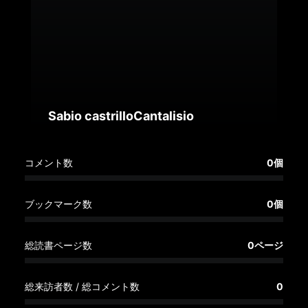
へ
記
事
一
覧
へ
Sabio castrilloCantalisio
寄
コメント数
0個
稿/
取
材
ブックマーク数
0個
記
事
総読書ページ数
0ページ
の
一
覧
総来訪者数 / 総コメント数
0
へ