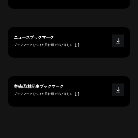
へ
esse-
ニュースブックマーク
sense
ブックマークをつけた日付順で並び替える
と
は
推
薦
コ
メ
寄稿/取材記事ブックマーク
ン
ブックマークをつけた日付順で並び替える
ト
Our
Partners
会
社