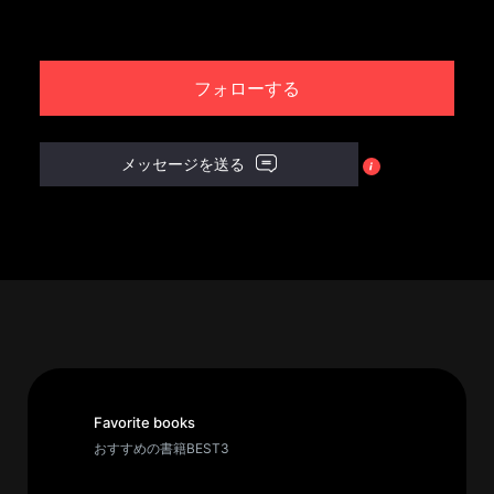
パ
ト
フォローする
ロ
ン
募
メッセージを送る
集
一
覧
へ
講
義
開
催/
ア
Favorite books
ー
おすすめの書籍BEST3
カ