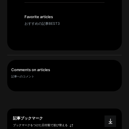
イ
ブ
一
Favorite articles
覧
おすすめの記事BEST3
へ
研
究
者
一
Comments on articles
覧
記事へのコメント
へ
研
究
者
記事ブックマーク
探
ブックマークをつけた日付順で並び替える
索