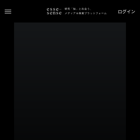
研究「知」と出会う、
ログイン
メディア＆検索プラットフォーム
ト
ッ
プ
ス
テ
ー
タ
ス