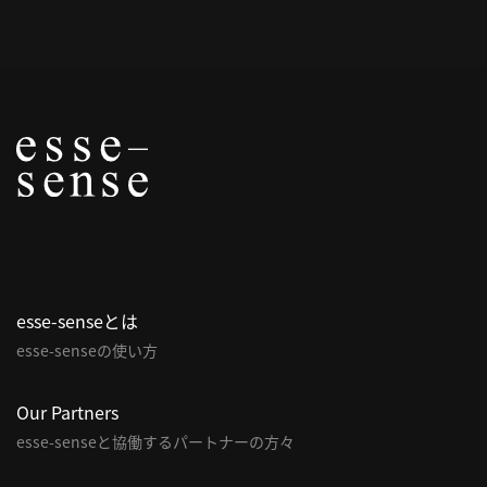
概
要
研究者登録
プ
ラ
イ
esse-senseとは
バ
esse-senseの使い方
シ
ー
ポ
Our Partners
リ
esse-senseと協働するパートナーの方々
シ
ー