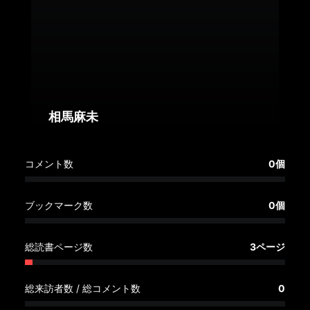
へ
記
事
一
覧
へ
相馬麻未
寄
コメント数
0個
稿/
取
材
ブックマーク数
0個
記
事
総読書ページ数
3ページ
の
一
覧
総来訪者数 / 総コメント数
0
へ