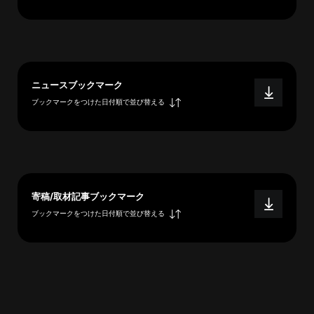
へ
esse-
ニュースブックマーク
sense
ブックマークをつけた日付順で並び替える
と
は
推
薦
コ
メ
寄稿/取材記事ブックマーク
ン
ブックマークをつけた日付順で並び替える
ト
Our
Partners
会
社