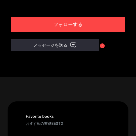
パ
ト
フォローする
ロ
ン
募
メッセージを送る
集
一
覧
へ
講
義
開
催/
ア
Favorite books
ー
おすすめの書籍BEST3
カ