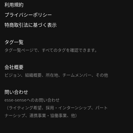
利用規約
利
プライバシーポリシー
用
特商取引法に基づく表示
規
約
タグ一覧
特
商
タグ一覧ページで、すべてのタグを確認できます。
取
引
会社概要
法
ビジョン、組織概要、所在地、チームメンバー、その他
に
基
問い合わせ
づ
く
esse-senseへのお問い合わせ
表
（ライティング希望、採用・インターンシップ、パート
示
ナーシップ、連携事業・協働事業、他）
問
い