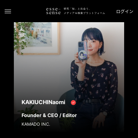
研究「知」と出会う、
ログイン
メディア＆検索プラットフォーム
ト
ッ
プ
KAKIUCHINaomi
ス
Founder & CEO / Editor
テ
KAMADO INC.
ー
タ
ス