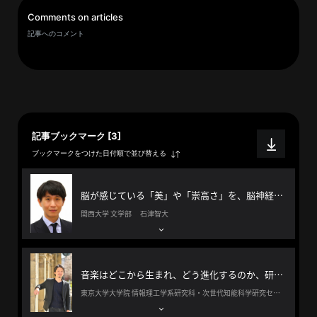
イ
Comments on articles
ブ
記事へのコメント
一
覧
へ
研
究
記事ブックマーク [3]
者
ブックマークをつけた日付順で並び替える
一
覧
へ
脳が感じている「美」や「崇高さ」を、脳神経科学から解き明かしていく
関西大学 文学部 石津智大
研
究
音楽はどこから生まれ、どう進化するのか、研究者と音楽家の両面からアクセスし解明したい。
者
東京大学大学院 情報理工学系研究科・次世代知能科学研究センター 大黒達也
探
索