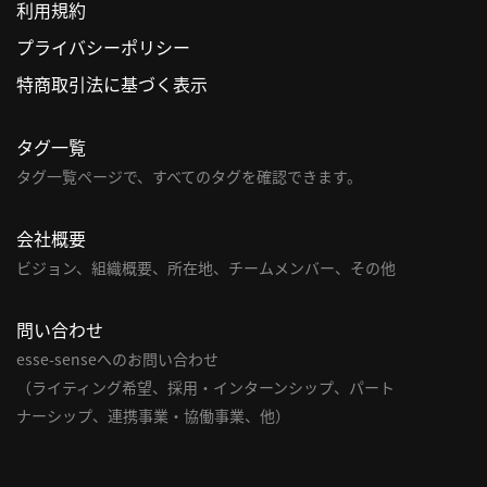
利用規約
利
プライバシーポリシー
用
特商取引法に基づく表示
規
約
タグ一覧
特
タグ一覧ページで、すべてのタグを確認できます。
商
取
引
会社概要
法
ビジョン、組織概要、所在地、チームメンバー、その他
に
基
問い合わせ
づ
esse-senseへのお問い合わせ
く
（ライティング希望、採用・インターンシップ、パート
表
示
ナーシップ、連携事業・協働事業、他）
問
い