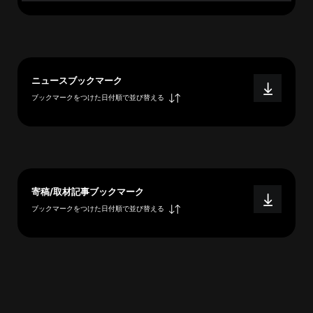
へ
esse-
ニュースブックマーク
sense
ブックマークをつけた日付順で並び替える
と
は
推
薦
コ
寄稿/取材記事ブックマーク
メ
ブックマークをつけた日付順で並び替える
ン
ト
Our
Partners
会
社