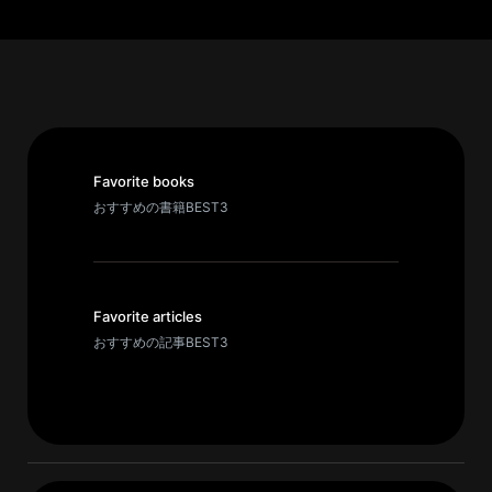
パ
ト
ロ
ン
募
集
Favorite books
一
おすすめの書籍BEST3
覧
へ
講
Favorite articles
義
おすすめの記事BEST3
開
催/
ア
ー
カ