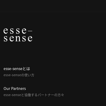
概
要
研究者登録
プ
ラ
イ
esse-senseとは
バ
esse-senseの使い方
シ
ー
Our Partners
ポ
esse-senseと協働するパートナーの方々
リ
シ
ー