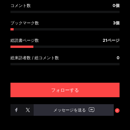
へ
コメント数
0個
記
ブックマーク数
3個
事
一
覧
総読書ページ数
21ページ
へ
総来訪者数 / 総コメント数
0
寄
稿/
取
材
フォローする
記
事
の
メッセージを送る
一
覧
へ