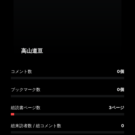
へ
記
事
一
覧
へ
高山道亘
寄
コメント数
0個
稿/
取
材
ブックマーク数
0個
記
事
総読書ページ数
3ページ
の
一
覧
総来訪者数 / 総コメント数
0
へ