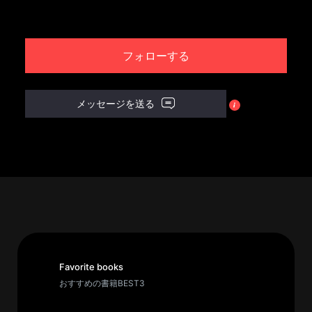
パ
ト
フォローする
ロ
ン
募
メッセージを送る
集
一
覧
へ
講
義
開
催/
ア
Favorite books
ー
おすすめの書籍BEST3
カ