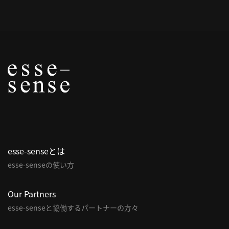
概
要
研究者登録
プ
ラ
イ
esse-senseとは
バ
esse-senseの使い方
シ
ー
ポ
Our Partners
リ
esse-senseと協働するパートナーの方々
シ
ー