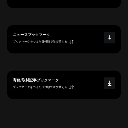
へ
esse-
ニュースブックマーク
sense
ブックマークをつけた日付順で並び替える
と
は
推
薦
コ
メ
寄稿/取材記事ブックマーク
ン
ブックマークをつけた日付順で並び替える
ト
Our
Partners
会
社