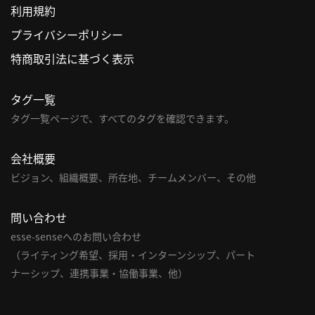
利用規約
利
プライバシーポリシー
用
特商取引法に基づく表示
規
約
タグ一覧
特
商
タグ一覧ページで、すべてのタグを確認できます。
取
引
会社概要
法
ビジョン、組織概要、所在地、チームメンバー、その他
に
基
問い合わせ
づ
く
esse-senseへのお問い合わせ
表
（ライティング希望、採用・インターンシップ、パート
示
ナーシップ、連携事業・協働事業、他）
問
い