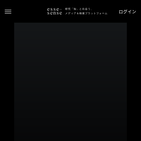
研究「知」と出会う、
ログイン
メディア＆検索プラットフォーム
ト
ッ
プ
ス
テ
ー
タ
ス