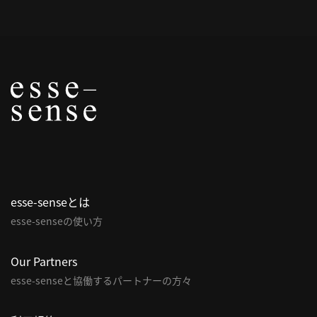
利
用
規
約
特
商
取
引
法
に
esse-senseとは
基
づ
esse-senseの使い方
く
表
Our Partners
示
esse-senseと協働するパートナーの方々
問
い