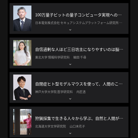
へ
100万量子ビットの量子コンピュータ実現への道を模索する
日本電気株式会社 セキュアシステムプラットフォーム研究所 セキュアシステムプラットフォーム研究所 山本剛
esse-
sense
と
自信過剰な人ほど三日坊主になりやすいのは脳の「前頭極」が発達していないから
は
東北大学 情報科学研究科 細田 千尋
推
薦
コ
自閉症ヒト型モデルマウスを使って、人間のこころを解き明かす
メ
神戸大学大学院 医学研究科 内匠透
ン
ト
Our
Partners
狩猟採集で生きる人々から学ぶ、自然と人間が祈りと贈与で循環する世界観
会
北海道大学文学研究院 山口未花子
社