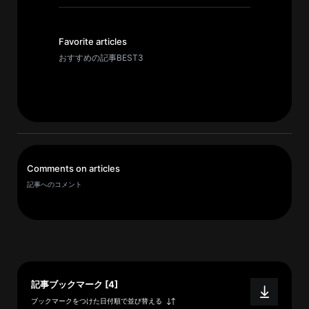
イ
ブ
一
Favorite articles
覧
おすすめの記事BEST3
へ
研
究
者
一
Comments on articles
覧
記事へのコメント
へ
研
究
者
記事ブックマーク [4]
探
ブックマークをつけた日付順で並び替える
索