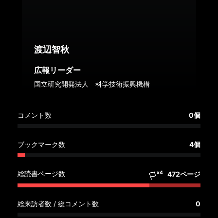
へ
記
事
渡辺智秋
一
覧
広報リーダー
へ
国立研究開発法人 科学技術振興機構
寄
コメント数
0個
稿/
取
材
ブックマーク数
4個
記
事
総読書ページ数
x4
472ページ
の
一
覧
総来訪者数 / 総コメント数
0
へ