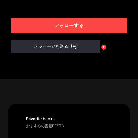
パ
ト
フォローする
ロ
ン
募
メッセージを送る
集
一
覧
へ
講
義
開
催/
ア
Favorite books
ー
おすすめの書籍BEST3
カ