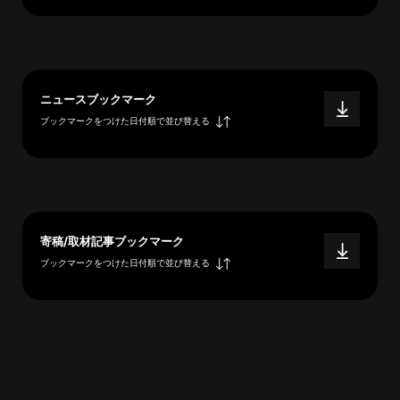
概
要
ニュースブックマーク
研究者登録
ブックマークをつけた日付順で並び替える
プ
ラ
寄稿/取材記事ブックマーク
イ
ブックマークをつけた日付順で並び替える
バ
シ
ー
ポ
リ
シ
ー