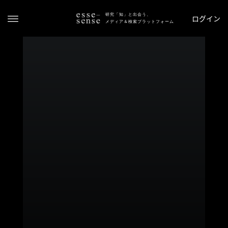
研究「知」と出会う、
ログイン
メディア＆検索プラットフォーム
ト
ッ
プ
ス
テ
ー
タ
ス